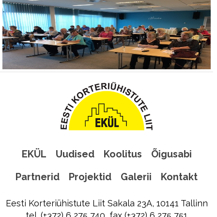
EKÜL
Uudised
Koolitus
Õigusabi
Partnerid
Projektid
Galerii
Kontakt
Eesti Korteriühistute Liit Sakala 23A, 10141 Tallinn
tel. (+372) 6 275 740, fax (+372) 6 275 751