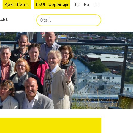
Ajakiri Elamu
EKÜL lõpptarbija
Et
Ru
En
akt