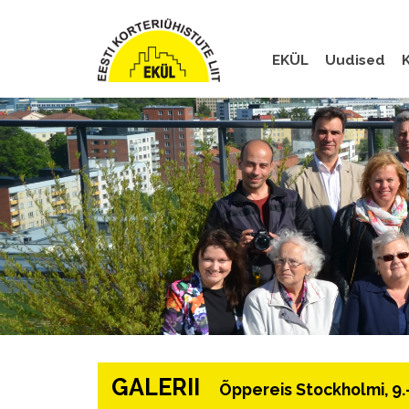
EKÜL
Uudised
K
GALERII
Õppereis Stockholmi, 9.