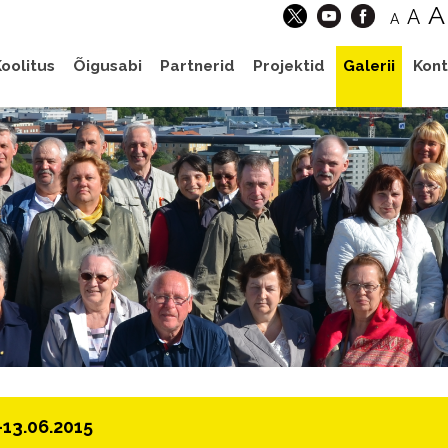
A
A
A
oolitus
Õigusabi
Partnerid
Projektid
Galerii
Kont
-13.06.2015