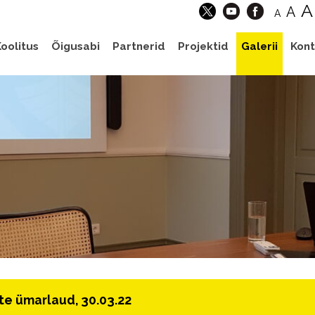
A
A
A
oolitus
Õigusabi
Partnerid
Projektid
Galerii
Kont
te ümarlaud, 30.03.22