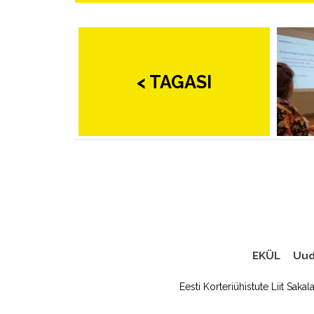
< TAGASI
EKÜL
Uud
Eesti Korteriühistute Liit Sakal