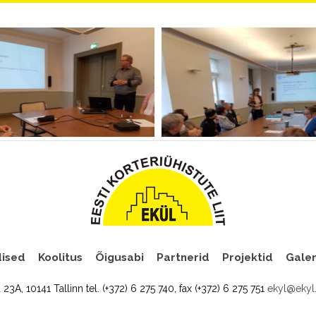
ised
Koolitus
Õigusabi
Partnerid
Projektid
Galer
a 23A, 10141 Tallinn tel. (+372) 6 275 740, fax (+372) 6 275 751
ekyl@ekyl