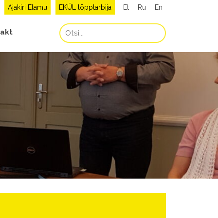
Ajakiri Elamu
EKÜL lõpptarbija
Et
Ru
En
akt