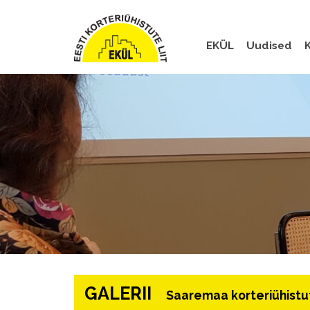
EKÜL
Uudised
K
GALERII
Saaremaa korteriühistu