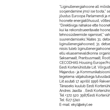
“Liginullenergiahoone all mõiste
soojendamine jms) ise toota,” sel
jõustus Euroopa Parlamendi ja n
hoonete energiatõhusust, võttes 
“Direktiiviga nähakse ette hoo
kui ka rekonstrueeritavate hoo
tehnosüsteemide rajamisel,” vahe
suurendamiseks.“Alates 31. dets
liginullenergiahooned; 31. detse
niisiis tuleb liginullenergiahoo
ellu eluasemevaldkonna organisats
Saksamaalt, Prantsusmaalt, Root
CECODHAS Housing Europe.Projek
Eesti Korteriühistute Liit. Võr
Majandus- ja Kommunikatsioonim
tegelema väljakutsega tutvustada 
Liit asutati 17. aprillil 1996 Rak
Tänaseks kuulub Eesti Korteriühi
Andres Jaadla , Eesti Korteriühi
Tel +372 520 3987Eesti Korteriühi
Tel: 627 5740
E-mail: ekyl@ekyl.ee