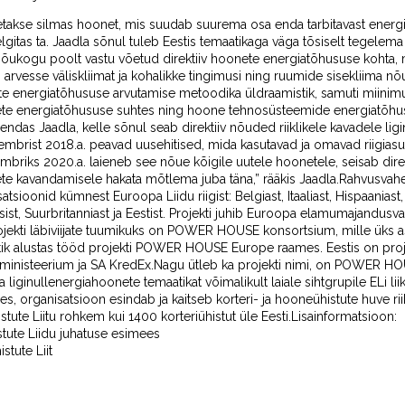
takse silmas hoonet, mis suudab suurema osa enda tarbitavast energias
gitas ta. Jaadla sõnul tuleb Eestis temaatikaga väga tõsiselt tegelema 
õukogu poolt vastu võetud direktiiv hoonete energiatõhususe kohta, 
arvesse väliskliimat ja kohalikke tingimusi ning ruumide sisekliima nõu
nete energiatõhususe arvutamise metoodika üldraamistik, samuti miini
nete energiatõhususe suhtes ning hoone tehnosüsteemide energiatõhu
ndas Jaadla, kelle sõnul seab direktiiv nõuded riiklikele kavadele li
embrist 2018.a. peavad uusehitised, mida kasutavad ja omavad riigias
mbriks 2020.a. laieneb see nõue kõigile uutele hoonetele, seisab direk
nete kavandamisele hakata mõtlema juba täna,” rääkis Jaadla.Rahvusvahe
ioonid kümnest Euroopa Liidu riigist: Belgiast, Itaaliast, Hispaaniast, 
sist, Suurbritanniast ja Eestist. Projekti juhib Euroopa elamumajandu
ti läbiviijate tuumikuks on POWER HOUSE konsortsium, mille üks asut
gustik alustas tööd projekti POWER HOUSE Europe raames. Eestis on proj
inisteerium ja SA KredEx.Nagu ütleb ka projekti nimi, on POWER HO
liginullenergiahoonete temaatikat võimalikult laiale sihtgrupile ELi lii
veres, organisatsioon esindab ja kaitseb korteri- ja hooneühistute huve riik
stute Liitu rohkem kui 1400 korteriühistut üle Eesti.Lisainformatsioon:
stute Liidu juhatuse esimees
stute Liit