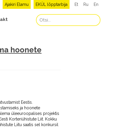
Ajakiri Elamu
EKÜL lõpptarbija
Et
Ru
En
akt
tama hoonete
tvustamist Eestis.
vustamiseks ja hoonete
salema üleeuroopalises projektis
sti Korteriühistute Liit. Kokku
stute Liitu saatis sel konkursil