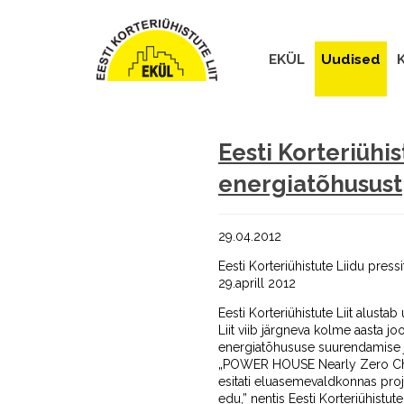
EKÜL
Uudised
K
Eesti Korteriühi
energiatõhusust
29.04.2012
Eesti Korteriühistute Liidu press
29.aprill 2012
Eesti Korteriühistute Liit alusta
Liit viib järgneva kolme aasta j
energiatõhususe suurendamise jul
„POWER HOUSE Nearly Zero Challen
esitati eluasemevaldkonnas proje
edu,” nentis Eesti Korteriühistu