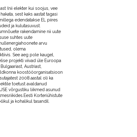
t (nii elekter kui soojus, vee
hakata, sest kaks aastat tagasi
millega edendatakse EL piires
deid ja kulutasuvust.
mumnõuete rakendamine nii uute
suse suhtes uute
ginullenergiahoonete arvu
utused, olema
tiivis. See aeg pole kaugel,
lise projekti viivad üle Euroopa
Bulgaariast, Austriast,
svaldkonna koostööorganisatsioon
ajatest 2008.aastal oli ka
ektile toetust avaldanud
USE võrgustiku liikmed asunud
kmesriikides.Eesti Korteriühistute
likul ja kohalikul tasandil.