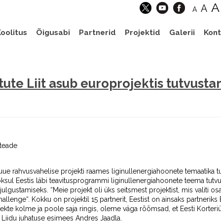
A
A
A
oolitus
Õigusabi
Partnerid
Projektid
Galerii
Kont
stute Liit asub europrojektis tutvus
iteade
b uue rahvusvahelise projekti raames liginullenergiahoonete temaatika tu
ooksul Eestis läbi teavitusprogrammi liginullenergiahoonete teema tut
gustamiseks. “Meie projekt oli üks seitsmest projektist, mis valiti o
ge“. Kokku on projektil 15 partnerit, Eestist on ainsaks partneriks Ee
kte kolme ja poole saja ringis, oleme väga rõõmsad, et Eesti Korteriühi
te Liidu juhatuse esimees Andres Jaadla.