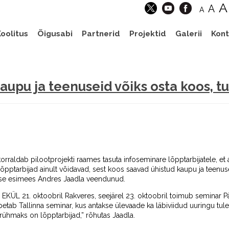
A
A
A
oolitus
Õigusabi
Partnerid
Projektid
Galerii
Kont
kaupu ja teenuseid võiks osta koos, 
 korraldab pilootprojekti raames tasuta infoseminare lõpptarbijatele, et 
ui lõpptarbijad ainult võidavad, sest koos saavad ühistud kaupu ja teen
use esimees Andres Jaadla veendunud.
 EKÜL 21. oktoobril Rakveres, seejärel 23. oktoobril toimub seminar 
etab Tallinna seminar, kus antakse ülevaade ka läbiviidud uuringu tul
trühmaks on lõpptarbijad,” rõhutas Jaadla.