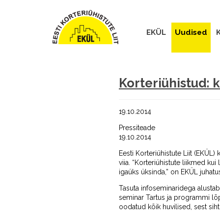
EKÜL
Uudised
K
Korteriühistud: 
19.10.2014
Pressiteade
19.10.2014
Eesti Korteriühistute Liit (EKÜL)
viia. “Korteriühistute liikmed k
igaüks üksinda,” on EKÜL juhat
Tasuta infoseminaridega alustab
seminar Tartus ja programmi lõp
oodatud kõik huvilised, sest sih