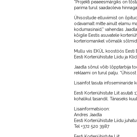
“Projekti peaeesmärgiks on tõsta 
parima turul saadaoleva hinnaga
Ühisostude elluviimist on õpit
odavamalt mitte ainult elamu ma
kodumasinaid,” vahendas Jaadla. E
kõigile Eestis asuvatele korteriü
korteriomanikel võimalik sõlmida
Mullu viis EKÜL koostöös Eesti E
Eesti Korteriühistute Liidu ja Kl
Jaadla sõnul võib lõpptarbija to
reklaami on turul palju. “Ühisost
Lisainfot tasuta infoseminaride 
Eesti Korteriühistute Liit asutati
kohalikul tasandil. Tänaseks kuul
Lisainformatsioon:
Andres Jaadla
Eesti Korteriühistute Liidu juha
Tel +372 520 3987
Eesti Korteriühistute Liit