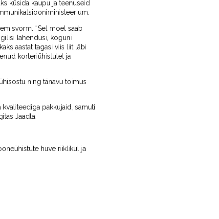
kaks küsida kaupu ja teenuseid
kommunikatsiooniministeerium.
plemisvorm. “Sel moel saab
ilisi lahendusi, koguni
s aastat tagasi viis liit läbi
enud korteriühistutel ja
 ühisostu ning tänavu toimus
a kvaliteediga pakkujaid, samuti
gitas Jaadla.
ooneühistute huve riiklikul ja