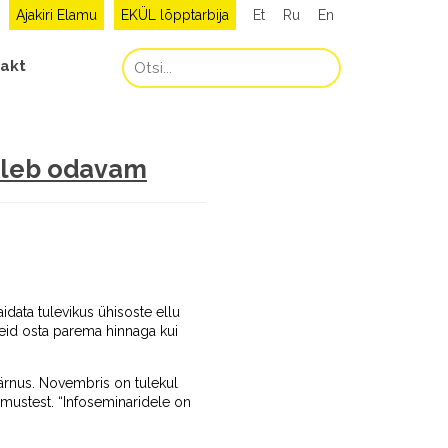
Ajakiri Elamu
EKÜL lõpptarbija
Et
Ru
En
akt
tuleb odavam
aidata tulevikus ühisoste ellu
useid osta parema hinnaga kui
Pärnus. Novembris on tulekul
emustest. “Infoseminaridele on