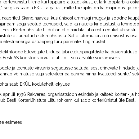
korteriühistu liikme kui lõpptarbija teadlikkust, et tark lõpptarbija os
,” selgitas Jaadla EKÜL algatust, mille toetajaks on ka majandus- ja 
ud naabritelt Skandinaavias, kus ühisost ammugi mugav ja soodne kau
jandamisega seotud teenuseid, vaid ka näiteks kindlustust ja tehnoloog
esti Korteriühistute Liidul on ette näidata juba mitu edukat ühisostu: kak
histutele suunatud elektri ühisostu. Selle tulemusena oli ühisostus osal
 elektrienergia ostuleping turu parimatel tingimustel.
lektritööde Ettevõtjate Liiduga läbi elektripaigaldiste käidukorralduse
ick Eesti AS koostöös arvutite ühisost sülearvutite soetamiseks.
odete ja teenuste virvarris segadusse sattuda, sest erinevate hindade j
 annab võimaluse välja selekteerida parima hinna-kvaliteedi suhte,” sel
kohta saab EKÜL kodulehelt: ekyl.ee
 17. aprillil 1996 Rakveres, organisatsioon esindab ja kaitseb korteri- ja h
ub Eesti Korteriühistute Liitu rohkem kui 1400 korteriühistut üle Eesti.
tuse esimees