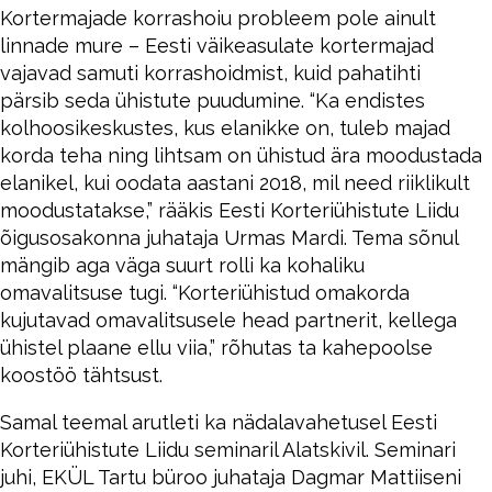
Kortermajade korrashoiu probleem pole ainult
linnade mure – Eesti väikeasulate kortermajad
vajavad samuti korrashoidmist, kuid pahatihti
pärsib seda ühistute puudumine. “Ka endistes
kolhoosikeskustes, kus elanikke on, tuleb majad
korda teha ning lihtsam on ühistud ära moodustada
elanikel, kui oodata aastani 2018, mil need riiklikult
moodustatakse,” rääkis Eesti Korteriühistute Liidu
õigusosakonna juhataja Urmas Mardi. Tema sõnul
mängib aga väga suurt rolli ka kohaliku
omavalitsuse tugi. “Korteriühistud omakorda
kujutavad omavalitsusele head partnerit, kellega
ühistel plaane ellu viia,” rõhutas ta kahepoolse
koostöö tähtsust.
Samal teemal arutleti ka nädalavahetusel Eesti
Korteriühistute Liidu seminaril Alatskivil. Seminari
juhi, EKÜL Tartu büroo juhataja Dagmar Mattiiseni