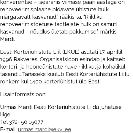
konverentse – iseäranis viimase paari aastaga on
renoveerimisplaane pidavate ühistute hulk
märgatavalt kasvanud,” rääkis ta. “Riikliku
renoveerimistoetuse taotlejate hulk on samuti
kasvanud – nõudlus ületab pakkumise,” märkis
Mardi.
Eesti Korteriühistute Liit (EKÜL) asutati 17. aprillil
1996 Rakveres. Organisatsioon esindab ja kaitseb
korteri- ja hooneühistute huve riiklikul ja kohalikul
tasandil. Tänaseks kuulub Eesti Korteriühistute Liitu
rohkem kui 1400 korteriühistut üle Eesti.
Lisainformatsioon:
Urmas Mardi Eesti Korteriühistute Liidu juhatuse
liige
Tel 372- 50 15077
E-mail:
urmas.mardi@ekyl.ee