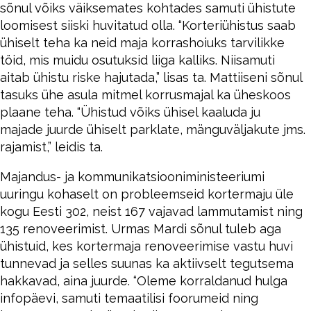
sõnul võiks väiksemates kohtades samuti ühistute
loomisest siiski huvitatud olla. “Korteriühistus saab
ühiselt teha ka neid maja korrashoiuks tarvilikke
töid, mis muidu osutuksid liiga kalliks. Niisamuti
aitab ühistu riske hajutada,” lisas ta. Mattiiseni sõnul
tasuks ühe asula mitmel korrusmajal ka üheskoos
plaane teha. “Ühistud võiks ühisel kaaluda ju
majade juurde ühiselt parklate, mänguväljakute jms.
rajamist,” leidis ta.
Majandus- ja kommunikatsiooniministeeriumi
uuringu kohaselt on probleemseid kortermaju üle
kogu Eesti 302, neist 167 vajavad lammutamist ning
135 renoveerimist. Urmas Mardi sõnul tuleb aga
ühistuid, kes kortermaja renoveerimise vastu huvi
tunnevad ja selles suunas ka aktiivselt tegutsema
hakkavad, aina juurde. “Oleme korraldanud hulga
infopäevi, samuti temaatilisi foorumeid ning