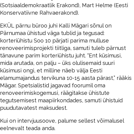
(Sotsiaaldemokraatlik Erakond), Mart Helme (Eesti
Konservatiivne Rahvaerakond).
EKÜL pärnu büroo juhi Kalli Mägari sõnul on
Pärnumaa ühistud väga tublid ja tegusad:
korteriühistu Soo 10 pärjati parima mulluse
renoveerimisprojekti tiitliga, samuti tuleb pärnust
tänavune parim korteriühistu juht. “Ent küsimusi,
mida arutada, on palju – üks olulisemaid suuri
küsimusi ongi, et milline näeb välja Eesti
elamumajandus tervikuna 10-15 aasta pärast,” rääkis
Mägar. Spetsialistid jagavad foorumil oma
renoveerimiskogemusi, räägitakse ühistute
tegutsemisest maapiirkondades, samuti ühistuid
puudutavatest maksudest.
Kui on intervjuusoove, palume sellest võimalusel
eelnevalt teada anda.