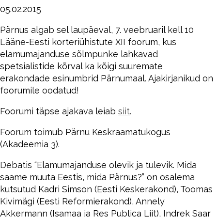
05.02.2015
Pärnus algab sel laupäeval, 7. veebruaril kell 10
Lääne-Eesti korteriühistute XII foorum, kus
elamumajanduse sõlmpunke lahkavad
spetsialistide kõrval ka kõigi suuremate
erakondade esinumbrid Pärnumaal. Ajakirjanikud on
foorumile oodatud!
Foorumi täpse ajakava leiab
siit
.
Foorum toimub Pärnu Keskraamatukogus
(Akadeemia 3).
Debatis “Elamumajanduse olevik ja tulevik. Mida
saame muuta Eestis, mida Pärnus?” on osalema
kutsutud Kadri Simson (Eesti Keskerakond), Toomas
Kivimägi (Eesti Reformierakond), Annely
Akkermann (Isamaa ja Res Publica Liit), Indrek Saar