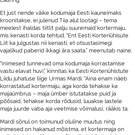
Et just nende väike kodumaja Eesti kauneimaks
kroonitakse, ei julenud Tiia alul lootagi – tema
meelest ihaldas tiitlit palju suuremaid kortermaju,
mis kenasti korda tehtud. “Ent Eesti Korteriühisute
Liit ka julgustas nii kenasti, et otsustasimegi
vajalikud paberid ikkagi ära saata,” meenutab naine.
“Inimesed tunnevad oma kodumaja korrastamise
vastu elavat huvi,” kinnitas ka Eesti Korteriühistute
Liidu juhatuse liige Urmas Mardi. “Aina enam näeb
korrastatud kortermaju, aga korda tehakse ka
majaümbrus – maja ümber istutatakse puid ja
põõsaid, tehakse korda rõdusid, luuakse lastele
maja juurde vaba aja veetmise võimalusi, rääkis ta.
Mardi sõnul on toimunud oluline muutus ning
inimesed on hakanud mõistma, et kortermaja on