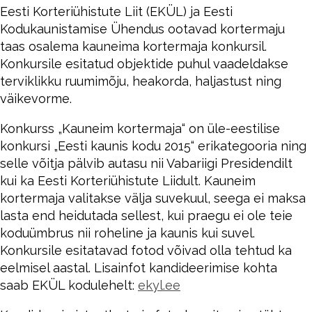
Eesti Korteriühistute Liit (EKÜL) ja Eesti
Kodukaunistamise Ühendus ootavad kortermaju
taas osalema kauneima kortermaja konkursil.
Konkursile esitatud objektide puhul vaadeldakse
terviklikku ruumimõju, heakorda, haljastust ning
väikevorme.
Konkurss „Kauneim kortermaja“ on üle-eestilise
konkursi „Eesti kaunis kodu 2015“ erikategooria ning
selle võitja pälvib autasu nii Vabariigi Presidendilt
kui ka Eesti Korteriühistute Liidult. Kauneim
kortermaja valitakse välja suvekuul, seega ei maksa
lasta end heidutada sellest, kui praegu ei ole teie
koduümbrus nii roheline ja kaunis kui suvel.
Konkursile esitatavad fotod võivad olla tehtud ka
eelmisel aastal. Lisainfot kandideerimise kohta
saab EKÜL kodulehelt:
ekyl.ee