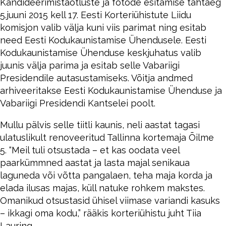
Kandideerimistaotluste ja fotode esitamise tähtaeg
5.juuni 2015 kell 17. Eesti Korteriühistute Liidu
komisjon valib välja kuni viis parimat ning esitab
need Eesti Kodukaunistamise Ühendusele. Eesti
Kodukaunistamise Ühenduse keskjuhatus valib
juunis välja parima ja esitab selle Vabariigi
Presidendile autasustamiseks. Võitja andmed
arhiveeritakse Eesti Kodukaunistamise Ühenduse ja
Vabariigi Presidendi Kantselei poolt.
Mullu pälvis selle tiitli kaunis, neli aastat tagasi
ulatuslikult renoveeritud Tallinna kortemaja Õilme
5. “Meil tuli otsustada – et kas oodata veel
paarkümmned aastat ja lasta majal senikaua
laguneda või võtta pangalaen, teha maja korda ja
elada ilusas majas, küll natuke rohkem makstes.
Omanikud otsustasid ühisel viimase variandi kasuks
– ikkagi oma kodu,” rääkis korteriühistu juht Tiia
Lauring.