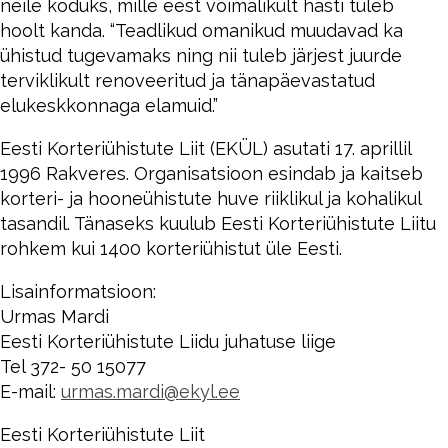
neile koduks, mille eest võimalikult hästi tuleb
hoolt kanda. “Teadlikud omanikud muudavad ka
ühistud tugevamaks ning nii tuleb järjest juurde
terviklikult renoveeritud ja tänapäevastatud
elukeskkonnaga elamuid.”
Eesti Korteriühistute Liit (EKÜL) asutati 17. aprillil
1996 Rakveres. Organisatsioon esindab ja kaitseb
korteri- ja hooneühistute huve riiklikul ja kohalikul
tasandil. Tänaseks kuulub Eesti Korteriühistute Liitu
rohkem kui 1400 korteriühistut üle Eesti.
Lisainformatsioon:
Urmas Mardi
Eesti Korteriühistute Liidu juhatuse liige
Tel 372- 50 15077
E-mail:
urmas.mardi@ekyl.ee
Eesti Korteriühistute Liit