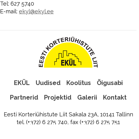
Tel: 627 5740
E-mail:
ekyl@ekyl.ee
EKÜL
Uudised
Koolitus
Õigusabi
Partnerid
Projektid
Galerii
Kontakt
Eesti Korteriühistute Liit Sakala 23A, 10141 Tallinn
tel. (+372) 6 275 740, fax (+372) 6 275 751
ekyl@ekyl.ee
|
Liitu EKÜL uudiskirjaga!