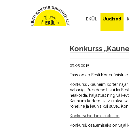
EKÜL
Uudised
K
Konkurss „Kaune
29.05.2015
Taas ootab Eesti Korteriühistute
Konkurss „Kauneim kortermaja“ on
Vabariigi Presidendilt kui ka Ees
heakorda, haljastust ning väike
Kauneim kortermaja valitakse väl
roheline ja kaunis kui suvel. Kon
Konkursi hindamise alused
Konkursil osalemiseks on vajalik