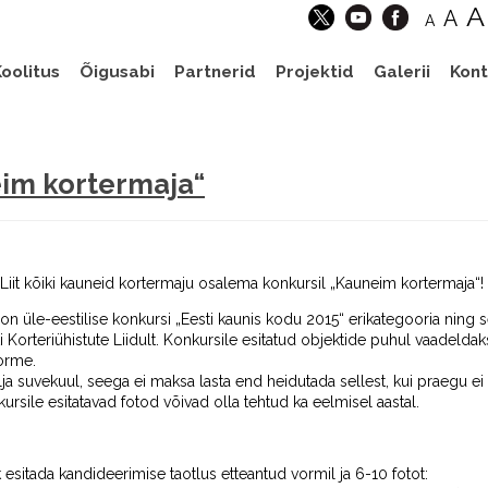
A
A
A
oolitus
Õigusabi
Partnerid
Projektid
Galerii
Kont
im kortermaja“
 Liit kõiki kauneid kortermaju osalema konkursil „Kauneim kortermaja“!
 üle-eestilise konkursi „Eesti kaunis kodu 2015“ erikategooria ning sel
ti Korteriühistute Liidult. Konkursile esitatud objektide puhul vaadelda
vorme.
ja suvekuul, seega ei maksa lasta end heidutada sellest, kui praegu ei
kursile esitatavad fotod võivad olla tehtud ka eelmisel aastal.
 esitada kandideerimise taotlus etteantud vormil ja 6-10 fotot: