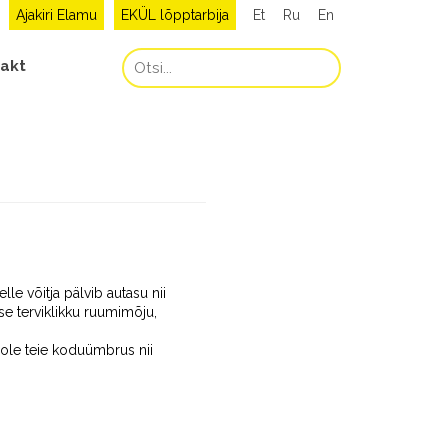
Ajakiri Elamu
EKÜL lõpptarbija
Et
Ru
En
akt
le võitja pälvib autasu nii
kse terviklikku ruumimõju,
 ole teie koduümbrus nii