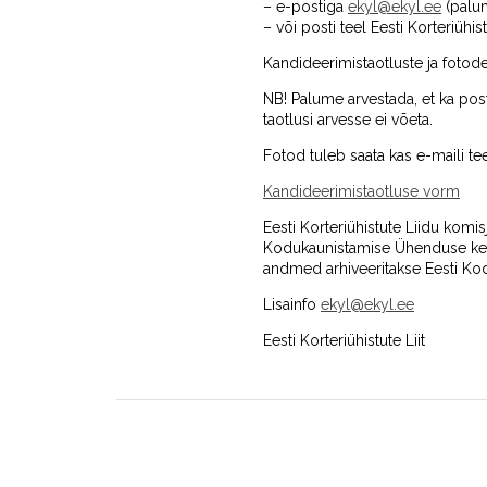
– e-postiga
ekyl@ekyl.ee
(palum
– või posti teel Eesti Korteriühi
Kandideerimistaotluste ja fotode 
NB! Palume arvestada, et ka pos
taotlusi arvesse ei võeta.
Fotod tuleb saata kas e-maili tee
Kandideerimistaotluse vorm
Eesti Korteriühistute Liidu komi
Kodukaunistamise Ühenduse keskju
andmed arhiveeritakse Eesti Kod
Lisainfo
ekyl@ekyl.ee
Eesti Korteriühistute Liit