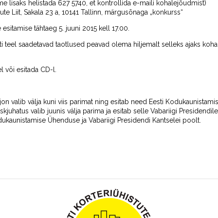
e lisaks helistada 627 5740, et kontrollida e-maili kohalejõudmist)
stute Liit, Sakala 23 a, 10141 Tallinn, märgusõnaga „konkurss“
esitamise tähtaeg 5. juuni 2015 kell 17.00.
ti teel saadetavad taotlused peavad olema hiljemalt selleks ajaks koha
l või esitada CD-l.
sjon valib välja kuni viis parimat ning esitab need Eesti Kodukaunistam
hatus valib juunis välja parima ja esitab selle Vabariigi Presidendile
ukaunistamise Ühenduse ja Vabariigi Presidendi Kantselei poolt.