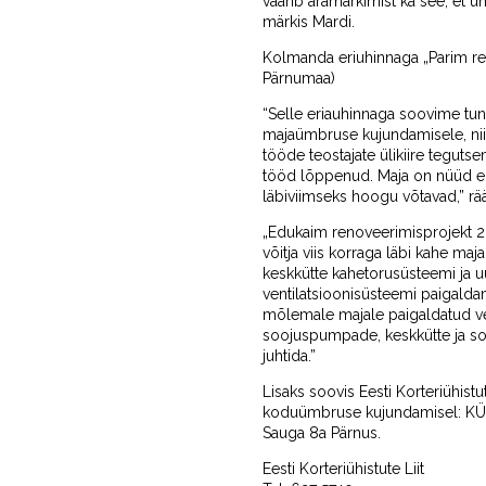
väärib äramärkimist ka see, et ü
märkis Mardi.
Kolmanda eriuhinnaga „Parim ren
Pärnumaa)
“Selle eriauhinnaga soovime tun
majaümbruse kujundamisele, nii 
tööde teostajate ülikiire teguts
tööd lõppenud. Maja on nüüd ene
läbiviimseks hoogu võtavad,” rää
„Edukaim renoveerimisprojekt 20
võitja viis korraga läbi kahe ma
keskkütte kahetorusüsteemi ja 
ventilatsioonisüsteemi paigalda
mõlemale majale paigaldatud ve
soojuspumpade, keskkütte ja sooj
juhtida.”
Lisaks soovis Eesti Korteriühistu
koduümbruse kujundamisel: KÜ Pae
Sauga 8a Pärnus.
Eesti Korteriühistute Liit