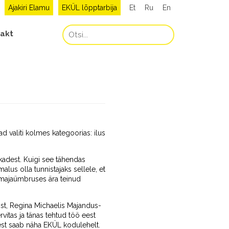
Ajakiri Elamu
EKÜL lõpptarbija
Et
Ru
En
akt
ad valiti kolmes kategoorias: ilus
kadest. Kuigi see tähendas
alus olla tunnistajaks sellele, et
a majaümbruses ära teinud
tist, Regina Michaelis Majandus-
vitas ja tänas tehtud töö eest
sest saab näha EKÜL kodulehelt.