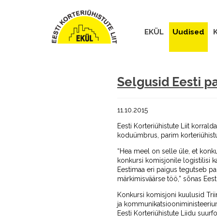
EKÜL
Uudised
K
Selgusid Eesti p
11.10.2015
Eesti Korteriühistute Liit korral
koduümbrus, parim korteriühistu
“Hea meel on selle üle, et konk
konkursi komisjonile logistilisi 
Eestimaa eri paigus tegutseb pal
märkimisväärse töö,” sõnas Eesti
Konkursi komisjoni kuulusid Trii
ja kommunikatsiooniministeeriumi
Eesti Korteriühistute Liidu suur