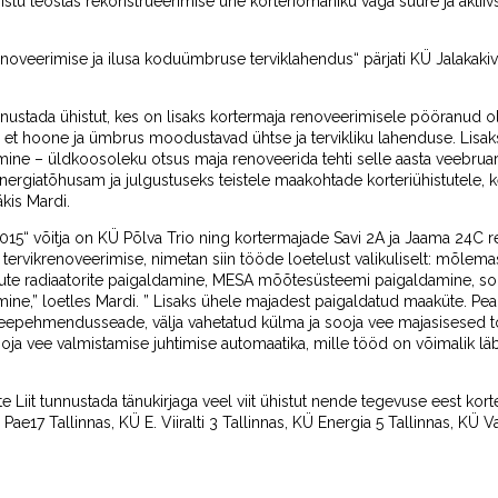
histu teostas rekonstrueerimise ühe korteriomaniku väga suure ja aktiiv
oveerimise ja ilusa koduümbruse terviklahendus“ pärjati KÜ Jalakakivi
nustada ühistut, kes on lisaks kortermaja renoveerimisele pööranud ol
et hoone ja ümbrus moodustavad ühtse ja tervikliku lahenduse. Lisaks 
emine – üldkoosoleku otsus maja renoveerida tehti selle aasta veebruari
rgiatõhusam ja julgustuseks teistele maakohtade korteriühistutele, 
kis Mardi.
15“ võitja on KÜ Põlva Trio ning kortermajade Savi 2A ja Jaama 24C 
ja tervikrenoveerimise, nimetan siin tööde loetelust valikuliselt: mõlem
uute radiaatorite paigaldamine, MESA mõõtesüsteemi paigaldamine, s
mine,” loetles Mardi. ” Lisaks ühele majadest paigaldatud maaküte. Pea
epehmendusseade, välja vahetatud külma ja sooja vee majasisesed to
a vee valmistamise juhtimise automaatika, mille tööd on võimalik läbi i
te Liit tunnustada tänukirjaga veel viit ühistut nende tegevuse eest kor
17 Tallinnas, KÜ E. Viiralti 3 Tallinnas, KÜ Energia 5 Tallinnas, KÜ 