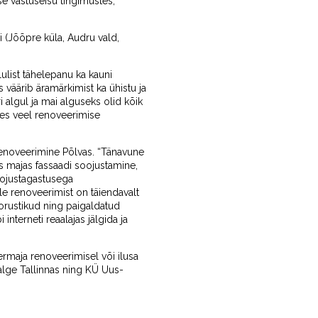
se vastuseisu tingimustes,”
 (Jõõpre küla, Audru vald,
ulist tähelepanu ka kauni
väärib äramärkimist ka ühistu ja
 algul ja mai alguseks olid kõik
kes veel renoveerimise
renoveerimine Põlvas. “Tänavune
as majas fassaadi soojustamine,
oojustagastusega
le renoveerimist on täiendavalt
rustikud ning paigaldatud
nterneti reaalajas jälgida ja
termaja renoveerimisel või ilusa
Valge Tallinnas ning KÜ Uus-