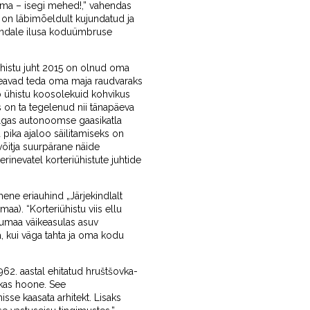
oma – isegi mehed!,” vahendas
 on läbimõeldult kujundatud ja
 endale ilusa koduümbruse
riühistu juht 2015 on olnud oma
 peavad teda oma maja raudvaraks
ab ühistu koosolekuid kohvikus
 on ta tegelenud nii tänapäeva
ulgas autonoomse gaasikatla
pika ajaloo säilitamiseks on
võitja suurpärane näide
rinevatel korteriühistute juhtide
ene eriauhind „Järjekindlalt
aa). “Korteriühistu viis ellu
irumaa väikeasulas asuv
a, kui väga tahta ja oma kodu
962. aastal ehitatud hruštšovka-
ikas hoone. See
sse kaasata arhitekt. Lisaks