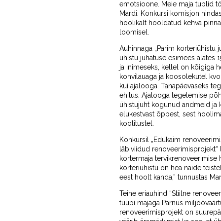
emotsioone. Meie maja tublid t
Mardi. Konkursi komisjon hindas
hoolikalt hooldatud kehva pinna
loomisel.
Auhinnaga „Parim korteriühistu ju
ühistu juhatuse esimees alates 
ja inimeseks, kellel on kõigiga 
kohvilauaga ja koosolekutel kvo
kui ajalooga. Tänapäevaseks te
ehitus. Ajalooga tegelemise põhj
ühistujuht kogunud andmeid ja k
elukestvast õppest, sest hoolima
koolitustel.
Konkursil „Edukaim renoveerimisp
läbiviidud renoveerimisprojekt“ l
kortermaja tervikrenoveerimise h
korteriühistu on hea näide teist
eest hoolt kanda,” tunnustas Mar
Teine eriauhind “Stiilne renovee
tüüpi majaga Pärnus miljööväärt
renoveerimisprojekt on suurepära