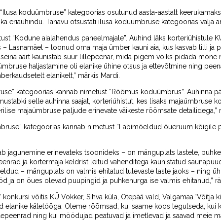
“Ilusa koduümbruse” kategoorias osutunud aasta-aastalt keerukamaks, n
 ka eriauhindu. Tänavu otsustati ilusa koduümbruse kategoorias välja 
st “Kodune aialahendus paneelmajale”. Auhind läks korteriühistule K
 – Lasnamäel – loonud oma maja ümber kauni aia, kus kasvab lilli j
ja seina äärt kaunistab suur lillepeenar, mida pigem võiks pidada mõne
aümbruse haljastamine oli elanike ühine otsus ja ettevõtmine ning peen
erkaudsetelt elanikelt,” märkis Mardi.
ruse“ kategoorias kannab nimetust “Rõõmus koduümbrus”. Auhinna pä
mustabki selle auhinna saajat, korteriühistut, kes lisaks majaümbruse ko
ilise majaümbruse paljude erinevate väikeste rõõmsate detailidega,” r
bruse“ kategoorias kannab nimetust “Läbimõeldud õueruum kõigile p
ab jagunemine erinevateks tsoonideks – on mänguplats lastele, puhkea
eenrad ja kortermaja keldrist leitud vahenditega kaunistatud saunapuu
eldud – mänguplats on valmis ehitatud tulevaste laste jaoks – ning ühi
öd ja on õues olevad puupingid ja puhkenurga ise valmis ehitanud,” rä
onkursi võitis KÜ Vokker, Sihva küla, Otepää vald, Valgamaa.”Võitja ki
anike kätetööga. Oleme rõõmsad, kui saame koos tegutseda, kui külali
lepeenrad ning kui möödujad peatuvad ja imetlevad ja saavad meie ma