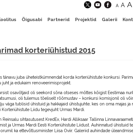
A
A
A
oolitus
Õigusabi
Partnerid
Projektid
Galerii
Kont
arimad korteriühistud 2015
das tänavu juba üheteistkümnendat korda korteriühistute konkursi. Parim
 juht ja edukaim renoveerimisprojekt.
ursist osavõtjaid oli seekord sõna otseses mõttes kõigist Eestimaa nur
katsumusi, oli tulemus tõeliselt rõõmustav – konkursi komisjonil oli võim
ju väga tublisid ühistuid ja hakkajaid ühistujuhte, kes on oma majas j
 Korteriühistute Liidu tegevjuht Urmas Mardi.
n Reinsalu sihtasutusest KredEx, Hardi Alliksaar Tallinna Linnavaraame
st ja Urmas Mardi Eesti Korteriühistute Liidust. Auhinnatud ühistuid ter
foorumil ka ettevõtlusminister Liisa Oviir. Galeriid auhindade üleandmi