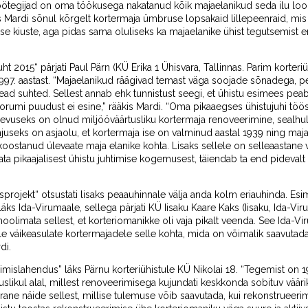
öötegijad on oma töökusega nakatanud kõik majaelanikud seda ilu lo
 Mardi sõnul kõrgelt kortermaja ümbruse lopsakaid lillepeenraid, mis
se kiuste, aga pidas sama oluliseks ka majaelanike ühist tegutsemist
ht 2015“ pärjati Paul Pärn (KÜ Erika 1 Ühisvara, Tallinnas. Parim korte
1997. aastast. “Majaelanikud räägivad temast väga soojade sõnadega,
head suhted. Sellest annab ehk tunnistust seegi, et ühistu esimees pe
orumi puudust ei esine,” rääkis Mardi. “Oma pikaaegses ühistujuhi töös
gevuseks on olnud miljööväärtusliku kortermaja renoveerimine, sealh
useks on asjaolu, et kortermaja ise on valminud aastal 1939 ning maja 
oostanud ülevaate maja elanike kohta. Lisaks sellele on selleaastane 
ta pikaajalisest ühistu juhtimise kogemusest, täiendab ta end pidevalt e
rojekt“ otsustati lisaks peaauhinnale välja anda kolm eriauhinda. Esim
äks Ida-Virumaale, sellega pärjati KÜ Iisaku Kaare Kaks (Iisaku, Ida-Virum
oolimata sellest, et korteriomanikke oli vaja pikalt veenda. See Ida-V
ele väikeasulate kortermajadele selle kohta, mida on võimalik saavutad
di.
rimislahendus” läks Pärnu korteriühistule KÜ Nikolai 18. “Tegemist on 1
uslikul alal, millest renoveerimisega kujundati keskkonda sobituv väär
ne näide sellest, millise tulemuse võib saavutada, kui rekonstrueerimi