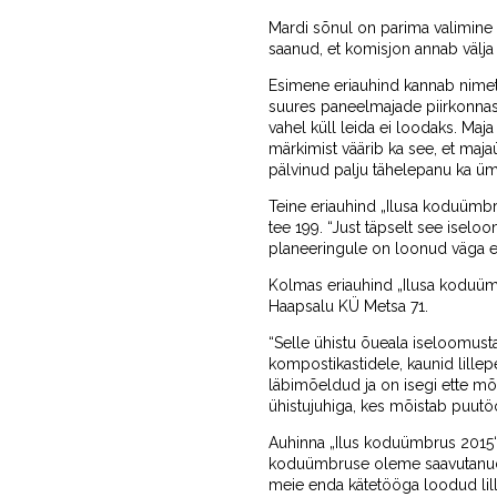
Mardi sõnul on parima valimine 
saanud, et komisjon annab välja
Esimene eriauhind kannab nimetu
suures paneelmajade piirkonnas
vahel küll leida ei loodaks. Ma
märkimist väärib ka see, et maj
pälvinud palju tähelepanu ka ümb
Teine eriauhind „Ilusa koduümb
tee 199. “Just täpselt see iseloo
planeeringule on loonud väga er
Kolmas eriauhind „Ilusa koduüm
Haapsalu KÜ Metsa 71.
“Selle ühistu õueala iseloomust
kompostikastidele, kaunid lillep
läbimõeldud ja on isegi ette mõ
ühistujuhiga, kes mõistab puutö
Auhinna „Ilus koduümbrus 2015“ k
koduümbruse oleme saavutanud el
meie enda kätetööga loodud lil