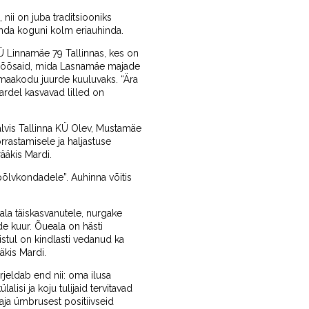
ii on juba traditsiooniks
anda koguni kolm eriauhinda.
Ü Linnamäe 79 Tallinnas, kes on
a põõsaid, mida Lasnamäe majade
 maakodu juurde kuuluvaks. “Ära
ardel kasvavad lilled on
lvis Tallinna KÜ Olev, Mustamäe
rrastamisele ja haljastuse
ääkis Mardi.
õlvkondadele”. Auhinna võitis
la täiskasvanutele, nurgake
de kuur. Õueala on hästi
stul on kindlasti vedanud ka
äkis Mardi.
rjeldab end nii: oma ilusa
si ja koju tulijaid tervitavad
ja ümbrusest positiivseid