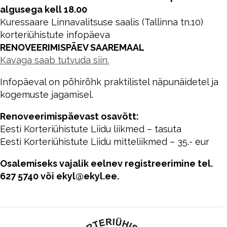
algusega kell 18.00
Kuressaare Linnavalitsuse saalis (Tallinna tn.10)
korteriühistute infopäeva
RENOVEERIMISPÄEV SAAREMAAL
Kavaga saab tutvuda siin.
Infopäeval on põhirõhk praktilistel näpunäidetel ja
kogemuste jagamisel.
Renoveerimispäevast osavõtt:
Eesti Korteriühistute Liidu liikmed – tasuta
Eesti Korteriühistute Liidu mitteliikmed – 35.- eur
Osalemiseks vajalik eelnev registreerimine tel.
627 5740 või ekyl@ekyl.ee.