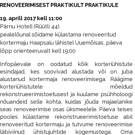
RENOVEERIMISEST PRAKTIKULT PRAKTIKULE
19. aprill 2017 kell 11:00
Pärnu Hotell (Rüütli 44)
pealelõunal sõidame külastama renoveeritud
kortermaju Haapsalu lähistel Uuemõisas,
päeva
lõpp orienteeruvalt kell 19:00
Infopäevale on oodatud kõik korteriühistute
esindajad, kes soovivad alustada või on juba
alustanud kortermaja renoveerimisega. Räägime
korteriühistutele mõeldud
rekonstrueerimistoetusest ja kuulame psühholoogi
nõuandeid selle kohta, kuidas jõuda majaelanike
seas renoveerimise osas üksmeelele. Päeva teises
pooles külastame rekonstrueerimistoetuse abil
renoveeritud kortermaju ja tutvume renoveerimise
läbiviinud ühistujuhtide kogemustega. Oma