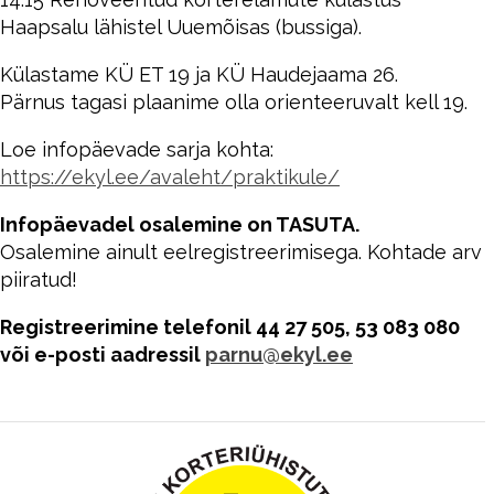
Haapsalu lähistel Uuemõisas (bussiga).
Külastame KÜ ET 19 ja KÜ Haudejaama 26.
Pärnus tagasi plaanime olla orienteeruvalt kell 19.
Loe infopäevade sarja kohta:
https://ekyl.ee/avaleht/praktikule/
Infopäevadel osalemine on TASUTA.
Osalemine ainult eelregistreerimisega. Kohtade arv
piiratud!
Registreerimine telefonil 44 27 505, 53 083 080
või e-posti aadressil
parnu@ekyl.ee