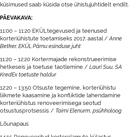
küsimused saab küsida otse ühistujuhtidelt endilt.
PÄEVAKAVA:
11:00 – 11:20 EKÜLtegevused ja teenused
korteriühistute toetamiseks 2017. aastal /
Anne
Betker, EKÜL Pärnu esinduse juht
11:20 – 12:20 Kortermajade rekonstrueerimise
hetkeseis ja toetuse taotlemine /
Lauri Suu, SA
KredEx toetuste haldur
12:20 – 13:50 Otsuste tegemine, korteriühistu
liikmete kaasamine ja konfliktide lahendamine
korteriühistus renoveerimisega seotud
otsustusprotsessis /
Taimi Elenurm, psühholoog
Lõunapaus
14:15 Renoveeritud korterelamute külastus