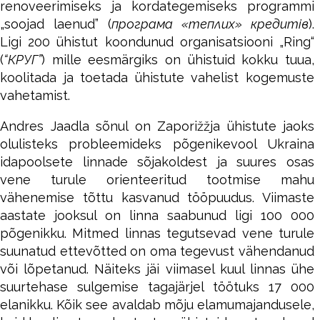
renoveerimiseks ja kordategemiseks programmi
„soojad laenud” (
програма «теплих» кредитів
).
Ligi 200 ühistut koondunud organisatsiooni „Ring“
(
“КРУГ”
) mille eesmärgiks on ühistuid kokku tuua,
koolitada ja toetada ühistute vahelist kogemuste
vahetamist.
Andres Jaadla sõnul on Zaporižžja ühistute jaoks
olulisteks probleemideks põgenikevool Ukraina
idapoolsete linnade sõjakoldest ja suures osas
vene turule orienteeritud tootmise mahu
vähenemise tõttu kasvanud tööpuudus. Viimaste
aastate jooksul on linna saabunud ligi 100 000
põgenikku. Mitmed linnas tegutsevad vene turule
suunatud ettevõtted on oma tegevust vähendanud
või lõpetanud. Näiteks jäi viimasel kuul linnas ühe
suurtehase sulgemise tagajärjel töötuks 17 000
elanikku. Kõik see avaldab mõju elamumajandusele,