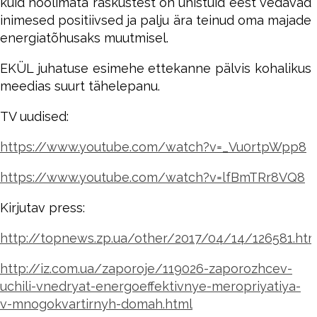
kuid hoolimata raskustest on ühistuid eest vedavad
inimesed positiivsed ja palju ära teinud oma majade
energiatõhusaks muutmisel.
EKÜL juhatuse esimehe ettekanne pälvis kohalikus
meedias suurt tähelepanu.
TV uudised:
https://www.youtube.com/watch?v=_Vu0rtpWpp8
https://www.youtube.com/watch?v=lfBmTRr8VQ8
Kirjutav press:
http://topnews.zp.ua/other/2017/04/14/126581.htm
http://iz.com.ua/zaporoje/119026-zaporozhcev-
uchili-vnedryat-energoeffektivnye-meropriyatiya-
v-mnogokvartirnyh-domah.html