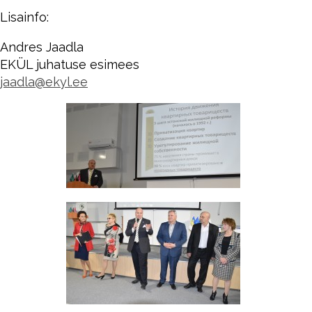
Lisainfo:
Andres Jaadla
EKÜL juhatuse esimees
jaadla@ekyl.ee