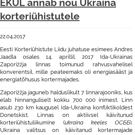
EKÜL annab nõu Ukraina
korteriühistutele
22.04.2017
Eesti Korteriühistute Liidu juhatuse esimees Andres
Jaadla osales 14. aprillil. 2017 Ida-Ukrainas
Zaporižžja linnas toimunud rahvusvahelisel
konverentsil, mille peateemaks oli energiasääst ja
energiatõhusus kortermajades.
Zaporižžja jaguneb halduslikult 7 linnarajooniks, kus
elab hinnanguliselt kokku 700 000 inimest. Linn
asub 230 km kaugusel Ida-Ukraina konfliktikoldest
Donetskist. Linnas on aktiivsel käivitunud
korteriühistuliikumine (
ukraina keeles ОСББ
).
Ukraina valitsus on käivitanud kortermajade