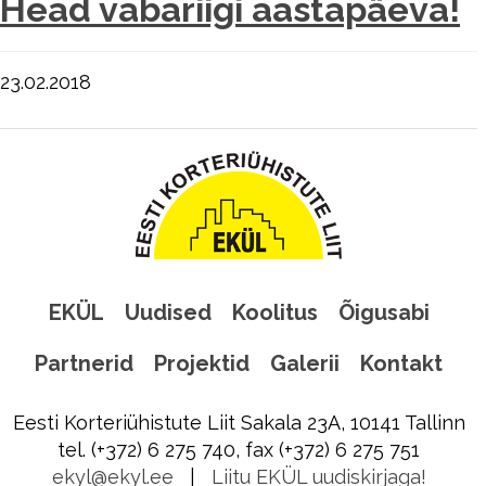
Head vabariigi aastapäeva!
23.02.2018
EKÜL
Uudised
Koolitus
Õigusabi
Partnerid
Projektid
Galerii
Kontakt
Eesti Korteriühistute Liit Sakala 23A, 10141 Tallinn
tel. (+372) 6 275 740, fax (+372) 6 275 751
ekyl@ekyl.ee
|
Liitu EKÜL uudiskirjaga!