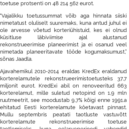
toetuse protsenti on 48 214 562 eurot.
“Vajalikku toetussummat võib aga hinnata siiski
nimetatust oluliselt suuremaks, kuna antud juhul ei
ole arvesse võetud korteriühistuid, kes ei olnud
küsitluse läbiviimise ajal alustanud
rekonstrueerimise planeerimist ja ei osanud veel
nimetada planeeritavate tööde kogumaksumust,”
sõnas Jaadla.
Ajavahemikul 2010-2014 eraldas KredEx eraldanud
korterelamutele rekonstrueerimistoetusteks 37,7
miljonit eurot. KredExi abil on renoveeritud 663
korterelamut, mille suletud netopind on 1,9 mln
ruutmeetrit, see moodustab 9,7% kõigi enne 1991.a
ehitatud Eesti korterelamute köetavast pinnast.
Mullu septembris peatati taotluste vastuvõtt
korterelamute rekonstrueerimise toetuse
taotlemiseks, kuna eelarveperioodi vahendid