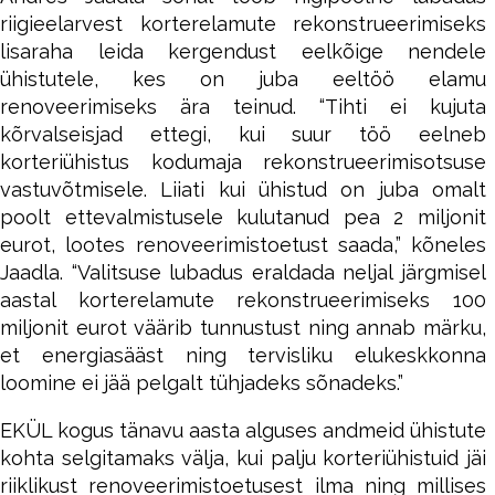
riigieelarvest korterelamute rekonstrueerimiseks
lisaraha leida kergendust eelkõige nendele
ühistutele, kes on juba eeltöö elamu
renoveerimiseks ära teinud. “Tihti ei kujuta
kõrvalseisjad ettegi, kui suur töö eelneb
korteriühistus kodumaja rekonstrueerimisotsuse
vastuvõtmisele. Liiati kui ühistud on juba omalt
poolt ettevalmistusele kulutanud pea 2 miljonit
eurot, lootes renoveerimistoetust saada,” kõneles
Jaadla. “Valitsuse lubadus eraldada neljal järgmisel
aastal korterelamute rekonstrueerimiseks 100
miljonit eurot väärib tunnustust ning annab märku,
et energiasääst ning tervisliku elukeskkonna
loomine ei jää pelgalt tühjadeks sõnadeks.”
EKÜL kogus tänavu aasta alguses andmeid ühistute
kohta selgitamaks välja, kui palju korteriühistuid jäi
riiklikust renoveerimistoetusest ilma ning millises