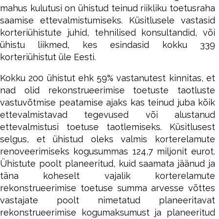
mahus kulutusi on ühistud teinud riikliku toetusraha
saamise ettevalmistumiseks. Küsitlusele vastasid
korteriühistute juhid, tehnilised konsultandid, või
ühistu liikmed, kes esindasid kokku 339
korteriühistut üle Eesti.
Kokku 200 ühistut ehk 59% vastanutest kinnitas, et
nad olid rekonstrueerimise toetuste taotluste
vastuvõtmise peatamise ajaks kas teinud juba kõik
ettevalmistavad tegevused või alustanud
ettevalmistusi toetuse taotlemiseks. Küsitlusest
selgus, et ühistud oleks valmis korterelamute
renoveerimiseks kogusummas 124,7 miljonit eurot.
Ühistute poolt planeeritud, kuid saamata jäänud ja
täna koheselt vajalik korterelamute
rekonstrueerimise toetuse summa arvesse võttes
vastajate poolt nimetatud planeeritavat
rekonstrueerimise kogumaksumust ja planeeritud