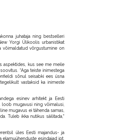
konna juhataja ning bestselleri
New Yorgi Ülikoolis urbanistikat
gia võimaldatud võrgustumine on
s aspektides, kus see me meile
 soovitus. “Aga teiste inimestega
nfieldi sõnul seisabki ees üsna
egelikult vastaksid ka inimeste
ndega esinev arhitekt ja Eesti
a loob mugavusi ning võimalusi,
iline mugavus ei tähenda samas,
. Tuleb ikka nutikus säilitada,”
entsil üles Eesti majandus- ja
a elamuühenduste esindajad jpt.