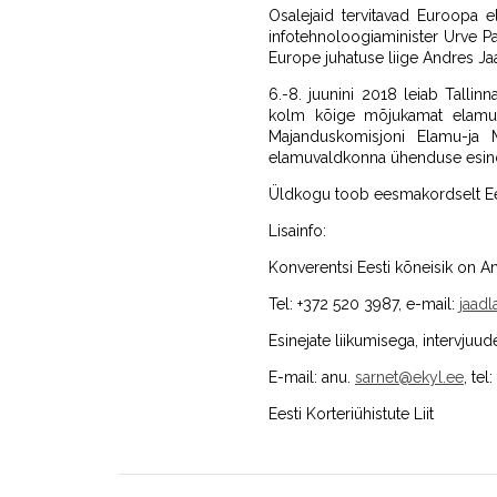
Osalejaid tervitavad Euroopa 
infotehnoloogiaminister Urve Pal
Europe juhatuse liige Andres Ja
6.-8. juunini 2018 leiab Tall
kolm kõige mõjukamat elamu
Majanduskomisjoni Elamu-ja 
elamuvaldkonna ühenduse esind
Üldkogu toob eesmakordselt Eest
Lisainfo:
Konverentsi Eesti kõneisik on An
Tel: +372 520 3987, e-mail:
jaad
Esinejate liikumisega, intervjuu
E-mail: anu.
sarnet@ekyl.ee
, tel
Eesti Korteriühistute Liit