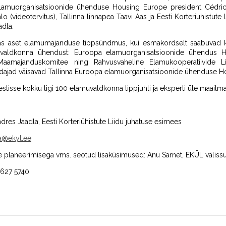
elamuorganisatsioonide ühenduse Housing Europe president Cédric 
o (videotervitus), Tallinna linnapea Taavi Aas ja Eesti Korteriühistut
adla.
innas aset elamumajanduse tippsündmus, kui esmakordselt saabuvad 
valdkonna ühendust: Euroopa elamuorganisatsioonide ühendus 
Maamajanduskomitee ning Rahvusvaheline Elamukooperatiivide 
ajad väisavad Tallinna Euroopa elamuorganisatsioonide ühenduse H
isse kokku ligi 100 elamuvaldkonna tippjuhti ja eksperti üle maailma
dres Jaadla, Eesti Korteriühistute Liidu juhatuse esimees
la@ekyl.ee
de planeerimisega vms. seotud lisaküsimused: Anu Sarnet, EKÜL välissuh
: 627 5740