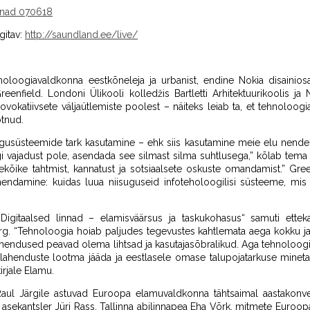
innad 070618
gitav:
http://saundland.ee/live/
oloogiavaldkonna eestkõneleja ja urbanist, endine Nokia disainiosa
eenfield. Londoni Ülikooli kolledžis Bartletti Arhitektuurikoolis ja 
ovokatiivsete väljaütlemiste poolest – näiteks leiab ta, et tehnoloo
õtnud.
gusüsteemide tark kasutamine – ehk siis kasutamine meie elu nende
rgi vajadust pole, asendada see silmast silma suhtlusega,” kõlab tema
kõike tahtmist, kannatust ja sotsiaalsete oskuste omandamist.” Gree
hendamine: kuidas luua niisuguseid infoteholoogilisi süsteeme, mis t
igitaalsed linnad – elamisväärsus ja taskukohasus“ samuti etteka
Järg. “Tehnoloogia hoiab paljudes tegevustes kahtlemata aega kokku j
ahendused peavad olema lihtsad ja kasutajasõbralikud. Aga tehnoloog
e lahenduste lootma jääda ja eestlasele omase talupojatarkuse minetada
irjale Elamu.
Raul Järgile astuvad Euroopa elamuvaldkonna tähtsaimal aastakonver
asekantsler Jüri Rass, Tallinna abilinnapea Eha Võrk, mitmete Euroop