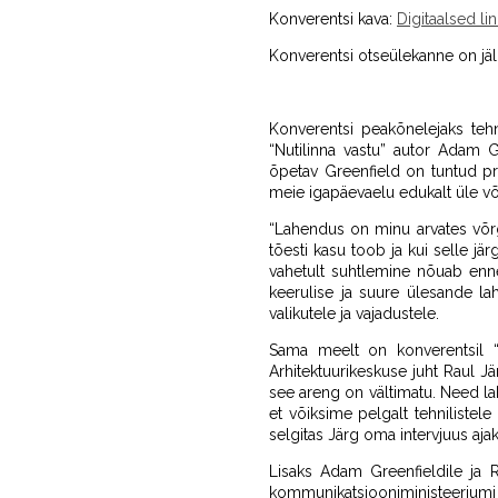
Konverentsi kava:
Digitaalsed l
Konverentsi otseülekanne on jäl
Konverentsi peakõnelejaks tehn
“Nutilinna vastu” autor Adam Gr
õpetav Greenfield on tuntud pr
meie igapäevaelu edukalt üle v
“Lahendus on minu arvates võr
tõesti kasu toob ja kui selle jä
vahetult suhtlemine nõuab enne
keerulise ja suure ülesande la
valikutele ja vajadustele.
Sama meelt on konverentsil “D
Arhitektuurikeskuse juht Raul 
see areng on vältimatu. Need l
et võiksime pelgalt tehnilistel
selgitas Järg oma intervjuus ajak
Lisaks Adam Greenfieldile ja 
kommunikatsiooniministeeriumi 