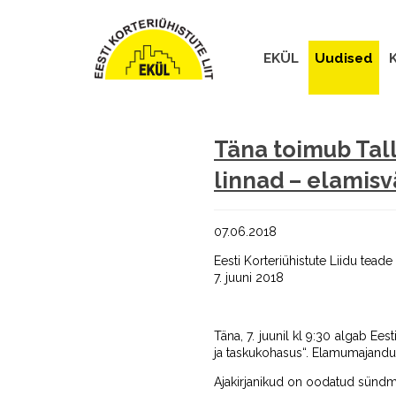
EKÜL
Uudised
K
Täna toimub Tal
linnad – elamisv
07.06.2018
Eesti Korteriühistute Liidu teade
7. juuni 2018
Täna, 7. juunil kl 9:30 algab Ee
ja taskukohasus“. Elamumajandus
Ajakirjanikud on oodatud sündm