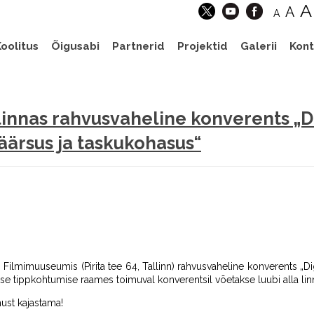
A
A
A
oolitus
Õigusabi
Partnerid
Projektid
Galerii
Kont
linnas rahvusvaheline konverents „D
äärsus ja taskukohasus“
sti Filmimuuseumis (Pirita tee 64, Tallinn) rahvusvaheline konverents „D
e tippkohtumise raames toimuval konverentsil võetakse luubi alla linna
ust kajastama!