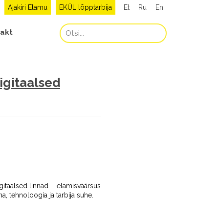
Ajakiri Elamu
EKÜL lõpptarbija
Et
Ru
En
akt
igitaalsed
igitaalsed linnad – elamisväärsus
, tehnoloogia ja tarbija suhe.