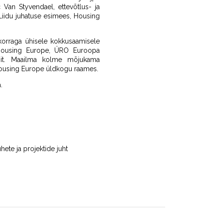
Van Styvendael, ettevõtlus- ja
e Liidu juhatuse esimees, Housing
korraga ühisele kokkusaamisele
Housing Europe, ÜRO Euroopa
Liit. Maailma kolme mõjukama
ousing Europe üldkogu raames.
.
ete ja projektide juht