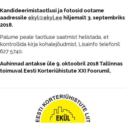
Kandideerimistaotlusi ja fotosid ootame
aadressile
ekyl@ekyl.ee
hiljemalt 3. septembriks
2018.
Palume peale taotluse saatmist helistada, et
kontrollida kirja kohalejõudmist. Lisainfo telefonil
627 5740.
Auhinnad antakse üle 9. oktoobril 2018 Tallinnas
toimuval Eesti Korteriühistute XXI Foorumil.