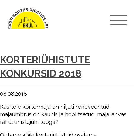
KORTERIÜHISTUTE
KONKURSID 2018
08.08.2018
Kas teie kortermaja on hiljuti renoveeritud,
majaümbrus on kaunis ja hoolitsetud, majarahvas
rahul ühistujuhi tööga?
Ootame kõiki korteriühistuid osalema