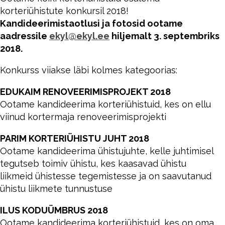
korteriühistute konkursil 2018!
Kandideerimistaotlusi ja fotosid ootame
aadressile
ekyl@ekyl.ee
hiljemalt 3. septembriks
2018.
Konkurss viiakse läbi kolmes kategoorias:
EDUKAIM RENOVEERIMISPROJEKT 2018
Ootame kandideerima korteriühistuid, kes on ellu
viinud kortermaja renoveerimisprojekti
PARIM KORTERIÜHISTU JUHT 2018
Ootame kandideerima ühistujuhte, kelle juhtimisel
tegutseb toimiv ühistu, kes kaasavad ühistu
liikmeid ühistesse tegemistesse ja on saavutanud
ühistu liikmete tunnustuse
ILUS KODUÜMBRUS 2018
Ootame kandideerima korteriühistuid, kes on oma