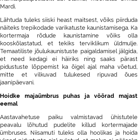
Mardi.
Lähtuda tuleks siiski heast maitsest, võiks piirduda
näiteks trepikodade varikatuste kaunistamisega. Ka
kortermaja rõdude kaunistamine võiks olla
kooskõlastatud, et tekiks terviklikum üldmulje.
Temaatiliste jõulukaunistuste paigaldamisel jälgida,
et need kedagi ei häiriks ning saaks pärast
pidustuste lõppemist ka õigel ajal maha võetud,
mitte et vilkuvad tulukesed ripuvad õues
jaanipäevani.
Hoidke majaümbrus puhas ja võõrad majast
eemal
Aastavahetuse paiku valmistavad ühistutele
peavalu lõhutud pudelite killud kortermajade
ümbruses. Niisamuti tuleks olla hoolikas ja hoida