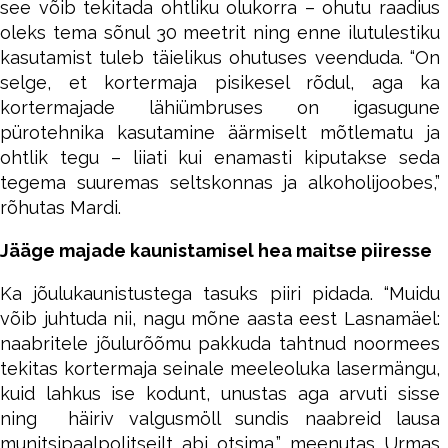
see võib tekitada ohtliku olukorra – ohutu raadius
oleks tema sõnul 30 meetrit ning enne ilutulestiku
kasutamist tuleb täielikus ohutuses veenduda. “On
selge, et kortermaja pisikesel rõdul, aga ka
kortermajade lähiümbruses on igasugune
pürotehnika kasutamine äärmiselt mõtlematu ja
ohtlik tegu – liiati kui enamasti kiputakse seda
tegema suuremas seltskonnas ja alkoholijoobes,”
rõhutas Mardi.
Jääge majade kaunistamisel hea maitse piiresse
Ka jõulukaunistustega tasuks piiri pidada. “Muidu
võib juhtuda nii, nagu mõne aasta eest Lasnamäel:
naabritele jõulurõõmu pakkuda tahtnud noormees
tekitas kortermaja seinale meeleoluka lasermängu,
kuid lahkus ise kodunt, unustas aga arvuti sisse
ning häiriv valgusmöll sundis naabreid lausa
munitsipaalpolitseilt abi otsima,” meenutas Urmas