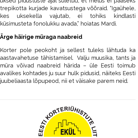
uksed pidustuste ajal suletud, et melus ei pääseks
trepikotta kurjade kavatsustega võõraid. “Igaühele,
kes uksekella vajutab, ei tohiks kindlasti
küsimusteta fonolukku avada,” hoiatas Mardi.
Ärge häirige müraga naabreid
Korter pole peokoht ja sellest tuleks lähtuda ka
aastavahetuse tähistamisel. Valju muusika, tants ja
müra võivad naabreid härida – üle Eesti toimub
avalikes kohtades ju suur hulk pidusid, näiteks Eesti
juubeliaasta lõpupeod, nii et väisake parem neid.