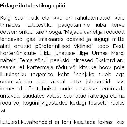
Pidage ilutulestikuga piiri
Kuigi suur hulk elanikke on rahulolematud, käib
linnades ilutulestiku paugutamine juba terve
detsembrikuu täie hooga. “Majade vahel ja rõdudelt
lendavad igas ilmakaares odavad ja sugugi mitte
alati ohutud pürotehnilised vidinad,” toob Eesti
Korteriühistute Liidu juhatuse liige Urmas Mardi
näiteid. Tema sõnul peaksid inimesed ükskord aru
saama, et kortermaja rõdu või kitsuke hoov pole
ilutulestiku tegemise koht. “Kahjuks tuleb aga
enam-vähem igal aastal ette juhtumeid, kus
inimesed pürotehnikat uude aastasse lennutada
üritavad, süüdates valesti suunatud raketiga elamu
rõdu või koguni vigastades kedagi tõsiselt,” rääkis
ta.
Ilutulestikuvahendeid ei tohi kasutada kohas, kus