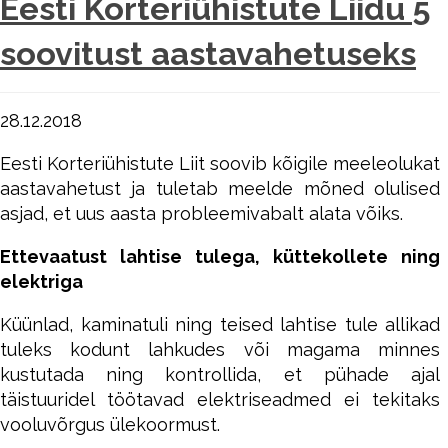
Eesti Korteriühistute Liidu 5
soovitust aastavahetuseks
28.12.2018
Eesti Korteriühistute Liit soovib kõigile meeleolukat
aastavahetust ja tuletab meelde mõned olulised
asjad, et uus aasta probleemivabalt alata võiks.
Ettevaatust lahtise tulega, küttekollete ning
elektriga
Küünlad, kaminatuli ning teised lahtise tule allikad
tuleks kodunt lahkudes või magama minnes
kustutada ning kontrollida, et pühade ajal
täistuuridel töötavad elektriseadmed ei tekitaks
vooluvõrgus ülekoormust.