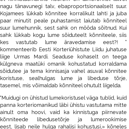
nagu tänavunegi talv, ebaproportsionaalselt suur.
Kojamees lükkab kõnnitee korralikult lahti ja juba
paar minutit peale puhastamist laiutab kõnniteel
suur lumehunnik, sest sahk on mööda sõitnud. Kui
sahk lükkab kogu lume sõiduteelt kõnniteele, siis
kes vastutab lume äravedamise eest?! ”
kommenteerib Eesti Korteriühistute Liidu juhatuse
liige Urmas Mardi.
Seaduse kohaselt on teega
külgneva maatüki omanik kohustatud korraldama
sõidutee ja tema kinnisasja vahel asuval kõnnitee
koristuse, sealhulgas lume ja libeduse tõrje,
tasemel, mis võimaldab kõnniteel ohutult liigelda.
“Muidugi on ühistud lumekoristusel väga tublid, kuid
panna korteriomanikud läbi ühistu vastutama mitte
ainult oma hoovi, vaid ka kinnistuga piirnevate
kõnniteede libedusetõrje ja lumerookimise
eest, lisab neile hulga rahalisi kohustusi,» kõneles