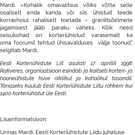
Mardi. «Kohalik omavalitsus võiks võtta selle
osaliselt enda kanda või siis ühistud teede
korrashoiul rahaliselt toetada – graniitsõelmete
jagamisest jääb paraku väheks. Kõik need
seisukohad on korteriühistud varasemalt ka
oma foorumil tehtud ühisavalduses välja toonud,”
selgitab Mardi.
Eesti Korteriühistute Liit asutati 17. aprillil 1996
Rakveres, organisatsioon esindab ja kaitseb korteri- ja
hooneühistute huve riiklikul ja kohalikul tasandil.
Tänaseks kuulub Eesti Korteriühistute Liitu rohkem kui
1400 korteriühistut üle Eesti.
Lisainformatsioon:
Urmas Mardi, Eesti Korteriühistute Liidu juhatuse