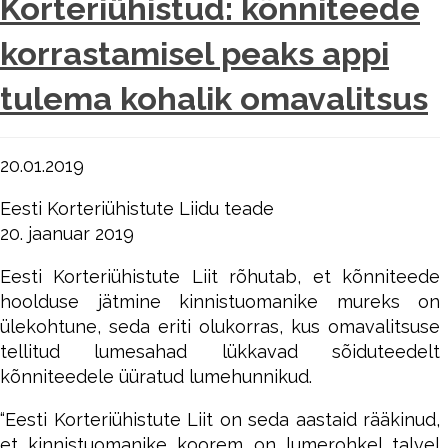
Korteriühistud: kõnniteede
korrastamisel peaks appi
tulema kohalik omavalitsus
20.01.2019
Eesti Korteriühistute Liidu teade
20. jaanuar 2019
Eesti Korteriühistute Liit rõhutab, et kõnniteede
hoolduse jätmine kinnistuomanike mureks on
ülekohtune, seda eriti olukorras, kus omavalitsuse
tellitud lumesahad lükkavad sõiduteedelt
kõnniteedele üüratud lumehunnikud.
“Eesti Korteriühistute Liit on seda aastaid rääkinud,
et kinnistuomanike koorem on lumerohkel talvel