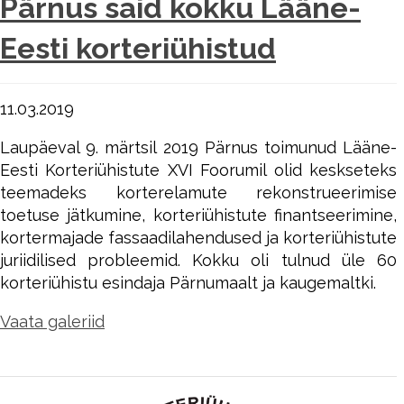
Pärnus said kokku Lääne-
Eesti korteriühistud
11.03.2019
Laupäeval 9. märtsil 2019 Pärnus toimunud Lääne-
Eesti Korteriühistute XVI Foorumil olid keskseteks
teemadeks korterelamute rekonstrueerimise
toetuse jätkumine, korteriühistute finantseerimine,
kortermajade fassaadilahendused ja korteriühistute
juriidilised probleemid. Kokku oli tulnud üle 60
korteriühistu esindaja Pärnumaalt ja kaugemaltki.
Vaata galeriid