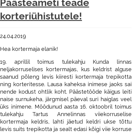
Päästeameti teade
korteriühistutele!
24.04.2019
Hea kortermaja elanik!
19. aprillil toimus tulekahju Kunda linnas
neljakorruselises kortermajas, kus keldrist alguse
saanud põleng levis kiiresti kortermaja trepikotta
ning korteritesse. Lausa kaheksa inimese jaoks sai
nende kodust ohtlik koht. Päästetööde käigus leiti
naise surnukeha, järgmisel päeval suri haiglas veel
üks inimene. Möödunud aasta 16. oktoobril toimus
tulekahju Tartus Annelinnas viiekorruselise
kortermaja keldris, lahti jäetud keldri ukse tõttu
levis suits trepikotta ja sealt edasi kõigi viie korruse