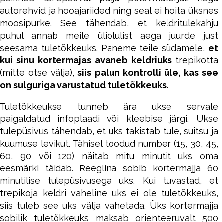
autorehvid ja hooajariided ning seal ei hoita üksnes
moosipurke. See tähendab, et keldritulekahju
puhul annab meile üliolulist aega juurde just
seesama tuletõkkeuks. Paneme teile südamele,
et
kui sinu kortermajas avaneb keldriuks
trepikotta
(mitte otse välja),
siis palun kontrolli üle, kas see
on sulguriga varustatud tuletõkkeuks.
Tuletõkkeukse tunneb ära ukse servale
paigaldatud infoplaadi või kleebise järgi. Ukse
tulepüsivus tähendab, et uks takistab tule, suitsu ja
kuumuse levikut. Tähisel toodud number (15, 30, 45,
60, 90 või 120) näitab mitu minutit uks oma
eesmärki täidab. Reeglina sobib kortermajja 60
minutilise tulepüsivusega uks. Kui tuvastad, et
trepikoja keldri vaheline uks ei ole tuletõkkeuks,
siis tuleb see uks välja vahetada. Üks kortermajja
sobilik tuletõkkeuks maksab orienteeruvalt 500