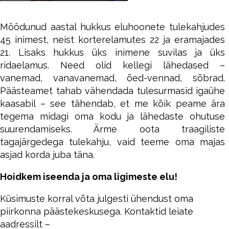
Möödunud aastal hukkus eluhoonete tulekahjudes
45 inimest, neist korterelamutes 22 ja eramajades
21. Lisaks hukkus üks inimene suvilas ja üks
ridaelamus. Need olid kellegi lähedased –
vanemad, vanavanemad, õed-vennad, sõbrad.
Päästeamet tahab vähendada tulesurmasid igaühe
kaasabil – see tähendab, et me kõik peame ära
tegema midagi oma kodu ja lähedaste ohutuse
suurendamiseks. Ärme oota traagiliste
tagajärgedega tulekahju, vaid teeme oma majas
asjad korda juba täna.
Hoidkem iseenda ja oma ligimeste elu!
Küsimuste korral võta julgesti ühendust oma
piirkonna päästekeskusega. Kontaktid leiate
aadressilt –