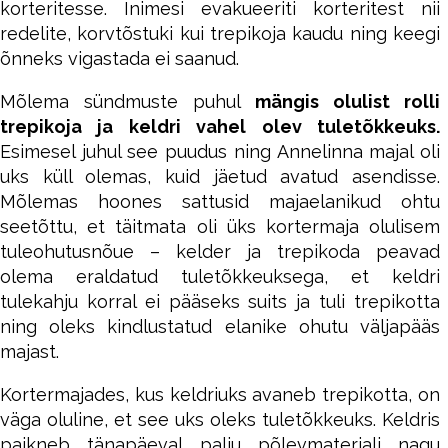
korteritesse. Inimesi evakueeriti korteritest nii
redelite, korvtõstuki kui trepikoja kaudu ning keegi
õnneks vigastada ei saanud.
Mõlema sündmuste puhul
mängis olulist rolli
trepikoja ja keldri vahel olev tuletõkkeuks.
Esimesel juhul see puudus ning Annelinna majal oli
uks küll olemas, kuid jäetud avatud asendisse.
Mõlemas hoones sattusid majaelanikud ohtu
seetõttu, et täitmata oli üks kortermaja olulisem
tuleohutusnõue – kelder ja trepikoda peavad
olema eraldatud tuletõkkeuksega, et keldri
tulekahju korral ei pääseks suits ja tuli trepikotta
ning oleks kindlustatud elanike ohutu väljapääs
majast.
Kortermajades, kus keldriuks avaneb trepikotta, on
väga oluline, et see uks oleks tuletõkkeuks. Keldris
paikneb tänapäeval palju põlevmaterjali nagu