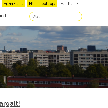
Ajakiri Elamu
EKÜL lõpptarbija
Et
Ru
En
akt
argalt!