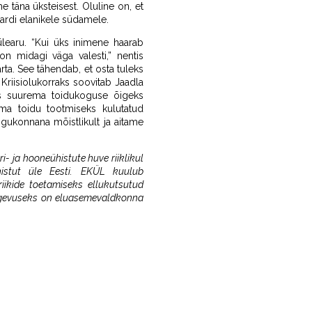
 täna üksteisest. Oluline on, et
 Mardi elanikele südamele.
learu. “Kui üks inimene haarab
 on midagi väga valesti,” nentis
rta. See tähendab, et osta tuleks
. Kriisiolukorraks soovitab Jaadla
dus suurema toidukoguse õigeks
ama toidu tootmiseks kulutatud
ogukonnana mõistlikult ja aitame
ri- ja hooneühistute huve riiklikul
histut üle Eesti. EKÜL kuulub
ikide toetamiseks ellukutsutud
tegevuseks on eluasemevaldkonna