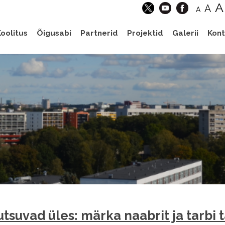
A
A
A
oolitus
Õigusabi
Partnerid
Projektid
Galerii
Kont
tsuvad üles: märka naabrit ja tarbi t