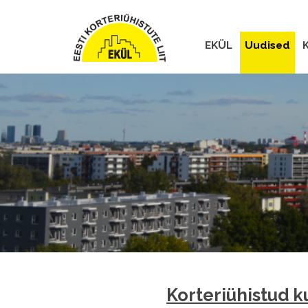
EKÜL
Uudised
K
Korteriühistud ku