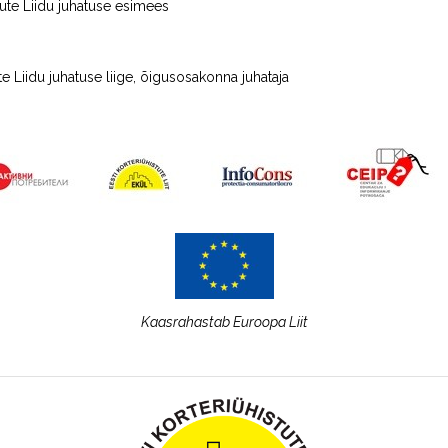
tute Liidu juhatuse esimees
te Liidu juhatuse liige, õigusosakonna juhataja
Kaasrahastab
Euroopa Liit