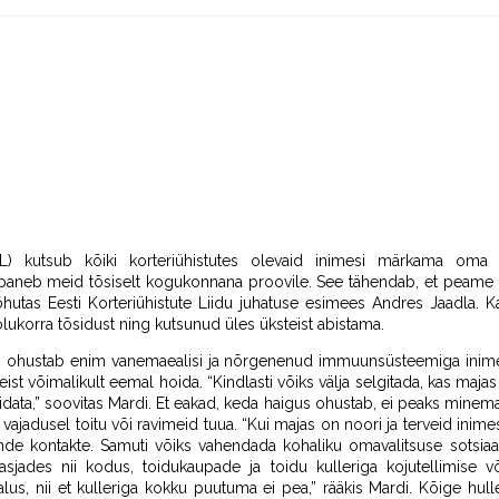
EKÜL) kutsub kõiki korteriühistutes olevaid inimesi märkama oma
aneb meid tõsiselt kogukonnana proovile. See tähendab, et peame
 rõhutas Eesti Korteriühistute Liidu juhatuse esimees Andres Jaadla.
korra tõsidust ning kutsunud üles üksteist abistama.
9 ohustab enim vanemaealisi ja nõrgenenud immuunsüsteemiga inime
ist võimalikult eemal hoida. “Kindlasti võiks välja selgitada, kas majas
idata,” soovitas Mardi. Et eakad, keda haigus ohustab, ei peaks minema
 vajadusel toitu või ravimeid tuua. “Kui majas on noori ja terveid inime
de kontakte. Samuti võiks vahendada kohaliku omavalitsuse sotsiaa
iasjades nii kodus, toidukaupade ja toidu kulleriga kojutellimise 
alus, nii et kulleriga kokku puutuma ei pea,” rääkis Mardi. Kõige h