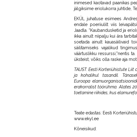
inimesed kaotavad paanikas pea 
jälgiksime eriolukorra juhtide, T
EKÜL juhatuse esimees Andres 
endale poeriiulilt viis leivapä
Jaadla. “Kaubandusketid ja eriol
ikka ainult niipalju kui ära tarb
soetada ainult kauasäilivaid 
säilitamiseks vajalikud tingi
väärtuslikku ressurssi,”nentis 
üksteist, võiks olla raske aja mot
TAUST: Eesti Korteriühistute Liit 
ja kohalikul tasandil. Tänas
Euroopa elamuorganisatsioonid
erakorralist töörühma. Alates 
toetamine riikides, kus elamurefo
Teate edastas: Eesti Korteriühistu
www.ekyl.ee
Kõneisikud: