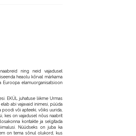
 naabreid ning neid vajadusel
 iseenda heaolu kõrval märkama
 Ka Euroopa elamuorganisatsioon
si. EKÜL juhatuse liikme Urmas
 elab abi vajavaid inimesi, püüda
 poodi või apteeki, võiks uurida,
si, kes on vajadusel nõus naabrit
losakonna kontakte ja selgitada
võimalusi. Nüüdseks on juba ka
ullem on tema sõnul olukord, kus