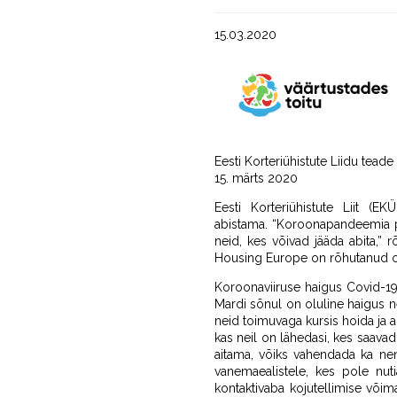
15.03.2020
Eesti Korteriühistute Liidu teade
15. märts 2020
Eesti Korteriühistute Liit (
abistama. “Koroonapandeemia p
neid, kes võivad jääda abita,”
Housing Europe on rõhutanud olu
Koroonaviiruse haigus Covid-1
Mardi sõnul on oluline haigus ne
neid toimuvaga kursis hoida ja a
kas neil on lähedasi, kes saavad
aitama, võiks vahendada ka nen
vanemaealistele, kes pole nut
kontaktivaba kojutellimise võim