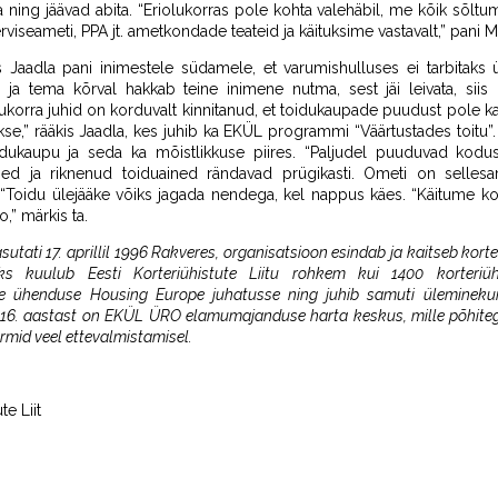
ning jäävad abita. “Eriolukorras pole kohta valehäbil, me kõik sõltume
erviseameti, PPA jt. ametkondade teateid ja käituksime vastavalt,” pani
Jaadla pani inimestele südamele, et varumishulluses ei tarbitaks ü
tsi ja tema kõrval hakkab teine inimene nutma, sest jäi leivata, siis
ukorra juhid on korduvalt kinnitanud, et toidukaupade puudust pole ka
itakse,” rääkis Jaadla, kes juhib ka EKÜL programmi “Väärtustades toitu”
toidukaupu ja seda ka mõistlikkuse piires. “Paljudel puuduvad ko
mused ja riknenud toiduained rändavad prügikasti. Ometi on selles
ta. “Toidu ülejääke võiks jagada nendega, kel nappus käes. “Käitume k
o,” märkis ta.
asutati 17. aprillil 1996 Rakveres, organisatsioon esindab ja kaitseb korte
eks kuulub Eesti Korteriühistute Liitu rohkem kui 1400 korteriü
e ühenduse Housing Europe juhatusse ning juhib samuti üleminekuri
2016. aastast on EKÜL ÜRO elamumajanduse harta keskus, mille põhi
rmid veel ettevalmistamisel.
te Liit