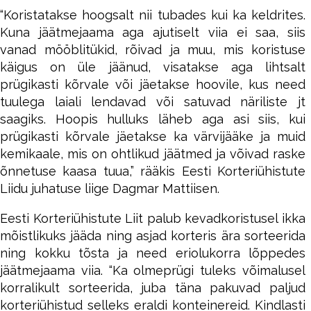
“Koristatakse hoogsalt nii tubades kui ka keldrites.
Kuna jäätmejaama aga ajutiselt viia ei saa, siis
vanad mööblitükid, rõivad ja muu, mis koristuse
käigus on üle jäänud, visatakse aga lihtsalt
prügikasti kõrvale või jäetakse hoovile, kus need
tuulega laiali lendavad või satuvad näriliste jt
saagiks. Hoopis hulluks läheb aga asi siis, kui
prügikasti kõrvale jäetakse ka värvijääke ja muid
kemikaale, mis on ohtlikud jäätmed ja võivad raske
õnnetuse kaasa tuua,” rääkis Eesti Korteriühistute
Liidu juhatuse liige Dagmar Mattiisen.
Eesti Korteriühistute Liit palub kevadkoristusel ikka
mõistlikuks jääda ning asjad korteris ära sorteerida
ning kokku tõsta ja need eriolukorra lõppedes
jäätmejaama viia. “Ka olmeprügi tuleks võimalusel
korralikult sorteerida, juba täna pakuvad paljud
korteriühistud selleks eraldi konteinereid. Kindlasti