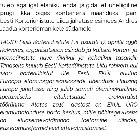
tuleb aga igal elanikul endal jälgida, et üheliigiline
prügi ikka õiges konteineris maanduks,” pani
Eesti Korteriühistute Liidu juhatuse esimees Andres
Jaadla korteriomanikele südamele.
TAUST: Eesti Korteriühistute Liit asutati 17. aprillil 1996
Rakveres, organisatsioon esindab ja kaitseb korteri- ja
hooneühistute huve riiklikul ja kohalikul tasandil.
Tänaseks kuulub Eesti Korteriühistute Liitu rohkem kui
1400 korteriühistut üle Eesti. EKÜL kuulub
Euroopa elamuorganisatsioonide ühenduse Housing
Europe juhatusse ning juhib samuti üleminekuriikide
toetamiseks ellukutsutud erakorralist
töörühma. Alates 2016. aastast on EKÜL ÜRO
elamumajanduse harta keskus, mille põhitegevuseks
on eluasemevaldkonna toetamine riikides,
kus elamureformid veel ettevalmistamisel.