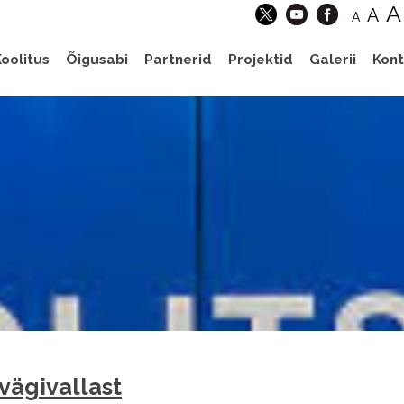
A
A
A
oolitus
Õigusabi
Partnerid
Projektid
Galerii
Kont
 vägivallast