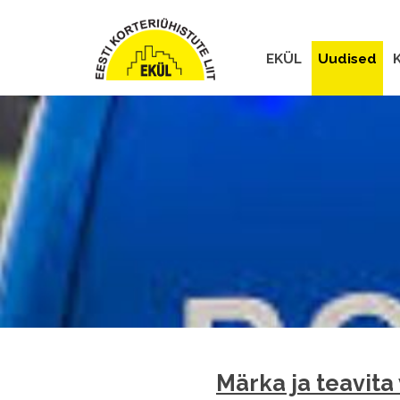
EKÜL
Uudised
K
Märka ja teavita