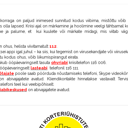
lukorraga on paljud inimesed sunnitud kodus viibima, mistõttu või
s olla lapsed. Kriisi ajal on märkamine ja hoolimine veelgi tähtsamal k
e ja palume, et kui kuulete või märkate midagi, mis viitab vägi
on ohus, helista viivitamatult
112
.
tsei appi igal juhul – ka siis, kui tegemist on viirusekandjate või viirus
tu kodus ohus, võib liikumispiirangut eirata.
akub ööpäevaringselt tasuta
ohvriabi
kriisitelefon 116 006.
a ööpäevaringselt
lasteabi
telefonil 116 111.
ötajate
poole saab pöörduda nõustamiseks telefoni, Skype videokõned
n abivajajatele avatud. Kliendikontakte hinnatakse vastavalt Terv
elefoni teel kui veebipõhiselt.
siabikeskused
on abivajajatele avatud.