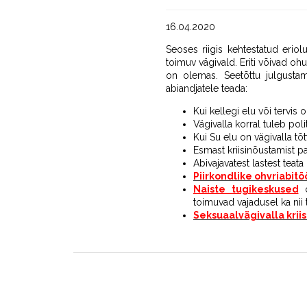
16.04.2020
Seoses riigis kehtestatud erio
toimuv vägivald. Eriti võivad ohu
on olemas. Seetõttu julgustam
abiandjatele teada:
Kui kellegi elu või tervis 
Vägivalla korral tuleb poli
Kui Su elu on vägivalla tõt
Esmast kriisinõustamist p
Abivajavatest lastest teat
Piirkondlike ohvriabitö
Naiste tugikeskused
o
toimuvad vajadusel ka nii t
Seksuaalvägivalla krii