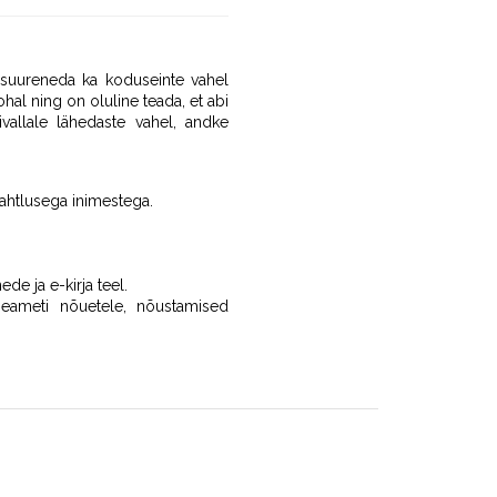
b suureneda ka koduseinte vahel
ohal ning on oluline teada, et abi
vallale lähedaste vahel, andke
ekahtlusega inimestega.
e ja e-kirja teel.
iseameti nõuetele, nõustamised