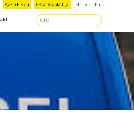
Ajakiri Elamu
EKÜL lõpptarbija
Et
Ru
En
akt