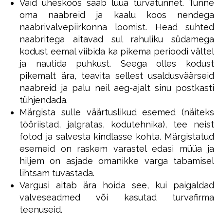
Vaid üheskoos saab luua turvatunnet. Tunne
oma naabreid ja kaalu koos nendega
naabrivalvepiirkonna loomist. Head suhted
naabritega aitavad sul rahuliku südamega
kodust eemal viibida ka pikema perioodi vältel
ja nautida puhkust. Seega olles kodust
pikemalt ära, teavita sellest usaldusväärseid
naabreid ja palu neil aeg-ajalt sinu postkasti
tühjendada.
Märgista sulle väärtuslikud esemed (näiteks
tööriistad, jalgratas, kodutehnika), tee neist
fotod ja salvesta kindlasse kohta. Märgistatud
esemeid on raskem varastel edasi müüa ja
hiljem on asjade omanikke varga tabamisel
lihtsam tuvastada.
Vargusi aitab ära hoida see, kui paigaldad
valveseadmed või kasutad turvafirma
teenuseid.