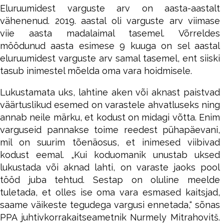
Eluruumidest varguste arv on aasta-aastalt
vähenenud. 2019. aastal oli varguste arv viimase
viie aasta madalaimal tasemel. Võrreldes
möödunud aasta esimese 9 kuuga on sel aastal
eluruumidest varguste arv samal tasemel, ent siiski
tasub inimestel mõelda oma vara hoidmisele.
Lukustamata uks, lahtine aken või aknast paistvad
väärtuslikud esemed on varastele ahvatluseks ning
annab neile märku, et kodust on midagi võtta. Enim
varguseid pannakse toime reedest pühapäevani,
mil on suurim tõenäosus, et inimesed viibivad
kodust eemal. „Kui koduomanik unustab uksed
lukustada või aknad lahti, on varaste jaoks pool
tööd juba tehtud. Sestap on oluline meelde
tuletada, et olles ise oma vara esmased kaitsjad,
saame väikeste tegudega vargusi ennetada,“ sõnas
PPA juhtivkorrakaitseametnik Nurmely Mitrahovitš.