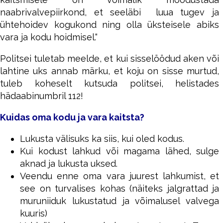
naabrivalvepiirkond, et seeläbi luua tugev ja
ühtehoidev kogukond ning olla üksteisele abiks
vara ja kodu hoidmisel.“
Politsei tuletab meelde, et kui sisselöödud aken või
lahtine uks annab märku, et koju on sisse murtud,
tuleb koheselt kutsuda politsei, helistades
hädaabinumbril 112!
Kuidas oma kodu ja vara kaitsta?
Lukusta välisuks ka siis, kui oled kodus.
Kui kodust lahkud või magama lähed, sulge
aknad ja lukusta uksed.
Veendu enne oma vara juurest lahkumist, et
see on turvalises kohas (näiteks jalgrattad ja
muruniiduk lukustatud ja võimalusel valvega
kuuris)