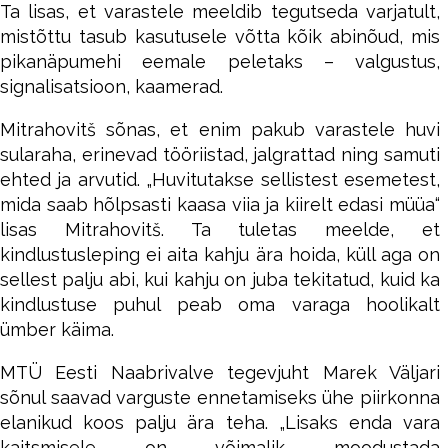
Ta lisas, et varastele meeldib tegutseda varjatult,
mistõttu tasub kasutusele võtta kõik abinõud, mis
pikanäpumehi eemale peletaks – valgustus,
signalisatsioon, kaamerad.
Mitrahovitš sõnas, et enim pakub varastele huvi
sularaha, erinevad tööriistad, jalgrattad ning samuti
ehted ja arvutid. „Huvitutakse sellistest esemetest,
mida saab hõlpsasti kaasa viia ja kiirelt edasi müüa“
lisas Mitrahovitš. Ta tuletas meelde, et
kindlustusleping ei aita kahju ära hoida, küll aga on
sellest palju abi, kui kahju on juba tekitatud, kuid ka
kindlustuse puhul peab oma varaga hoolikalt
ümber käima.
MTÜ Eesti Naabrivalve tegevjuht Marek Väljari
sõnul saavad varguste ennetamiseks ühe piirkonna
elanikud koos palju ära teha. „Lisaks enda vara
kaitsmisele on võimalik moodustada