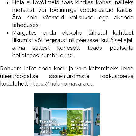
Hoia autovõtmeid toas kindlas kohas, näiteks
metallist või fooliumiga vooderdatud karbis.
Ära hoia võtmeid välisukse ega akende
läheduses.
Märgates enda elukoha lähistel kahtlast
liikumist või tegevust nii päevasel kui öisel ajal,
anna sellest koheselt teada politseile
helistades numbrile 112.
Rohkem infot enda kodu ja vara kaitsmiseks leiad
üleeuroopalise sissemurdmiste fookuspäeva
kodulehelt
https://hoianomavara.eu