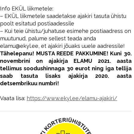
Info EKÜL liikmetele:
– EKÜL liikmetele saadetakse ajakiri tasuta ühistu
poolt esitatud postiaadessile
– Kui teie ühistu/juhatuse esimehe postiaadress on
muutunud, palume sellest teada anda
elamu@ekyl.ee, et ajakiri jõuaks uuele aadressile!
Tähelepanu! MUSTA REEDE PAKKUMINE! Kuni 30.
novembrini on ajakirja ELAMU 2021. aasta
tellimus soodushinnaga 30 eurot ning iga tellija
saab tasuta lisaks ajakirja 2020. aasta
detsembrikuu numbri!
…
Vaata lisa:
https://www.ekyl.ee/elamu-ajakiri/