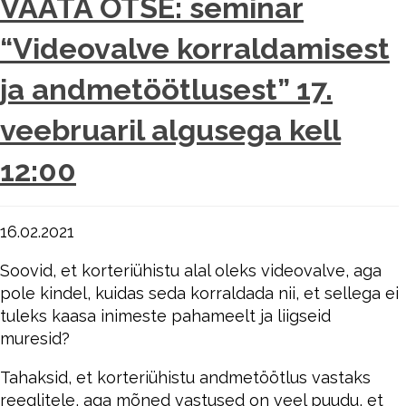
VAATA OTSE: seminar
“Videovalve korraldamisest
ja andmetöötlusest” 17.
veebruaril algusega kell
12:00
16.02.2021
Soovid, et korteriühistu alal oleks videovalve, aga
pole kindel, kuidas seda korraldada nii, et sellega ei
tuleks kaasa inimeste pahameelt ja liigseid
muresid?
Tahaksid, et korteriühistu andmetöötlus vastaks
reeglitele, aga mõned vastused on veel puudu, et