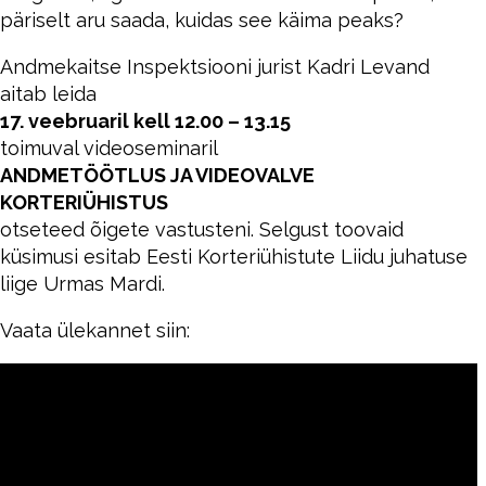
päriselt aru saada, kuidas see käima peaks?
Andmekaitse Inspektsiooni jurist Kadri Levand
aitab leida
17. veebruaril kell 12.00 – 13.15
toimuval videoseminaril
ANDMETÖÖTLUS JA VIDEOVALVE
KORTERIÜHISTUS
otseteed õigete vastusteni. Selgust toovaid
küsimusi esitab Eesti Korteriühistute Liidu juhatuse
liige Urmas Mardi.
Vaata ülekannet siin: