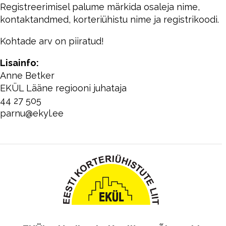
Registreerimisel palume märkida osaleja nime,
kontaktandmed, korteriühistu nime ja registrikoodi.
Kohtade arv on piiratud!
Lisainfo:
Anne Betker
EKÜL Lääne regiooni juhataja
44 27 505
parnu@ekyl.ee