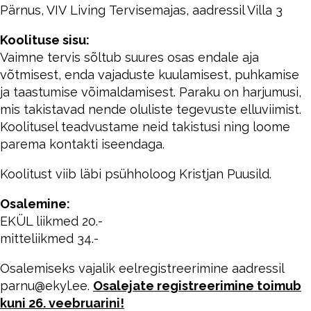
Pärnus, VIV
Living
Tervisemajas, aadressil Villa 3
Koolituse sisu:
Vaimne tervis sõltub suures osas endale aja
võtmisest, enda vajaduste kuulamisest, puhkamise
ja taastumise võimaldamisest. Paraku on harjumusi,
mis takistavad nende oluliste tegevuste elluviimist.
Koolitusel teadvustame neid takistusi ning loome
parema kontakti iseendaga.
Koolitust
viib
läbi
psühholoog
Kristjan
Puusild.
Osalemine:
EKÜL liikmed 20.-
mitteliikmed 34.-
Osalemiseks vajalik eelregistreerimine aadressil
parnu@ekyl.ee.
Osalejate registreerimine toimub
kuni 26. veebruarini!