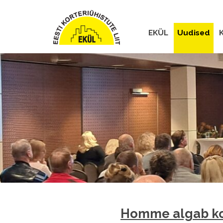
EKÜL
Uudised
K
Homme algab kor