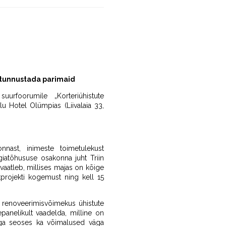
 tunnustada parimaid
urfoorumile „Korteriühistute
 Hotel Olümpias (Liivalaia 33,
nnast, inimeste toimetulekust
giatõhususe osakonna juht Triin
vaatleb, millises majas on kõige
projekti kogemust ning kell 15
n renoveerimisvõimekus ühistute
anelikult vaadelda, milline on
lega seoses ka võimalused väga