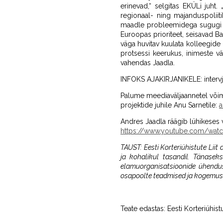
erinevad,“ selgitas EKÜLi juh
regionaal- ning majanduspoliiti
maadle probleemidega sugugi m
Euroopas prioriteet, seisavad Bal
väga huvitav kuulata kolleegid
protsessi keerukus, inimeste v
vahendas Jaadla.
INFOKS AJAKIRJANIKELE: intervju
Palume meediaväljaannetel võima
projektide juhile Anu Sarnetile:
a
Andres Jaadla räägib lühikeses 
https://www.youtube.com/wat
TAUST: Eesti Korteriühistute Liit 
ja kohalikul tasandil. Tänasek
elamuorganisatsioonide ühendus
osapoolte teadmised ja kogemus
Teate edastas: Eesti Korteriühistu