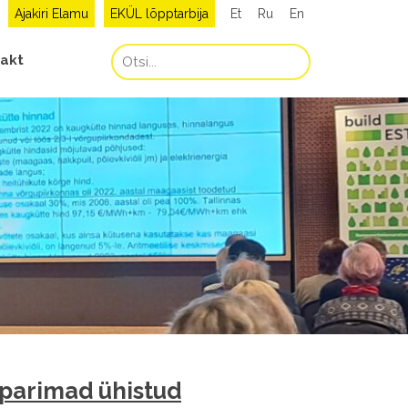
Ajakiri Elamu
EKÜL lõpptarbija
Et
Ru
En
akt
parimad ühistud