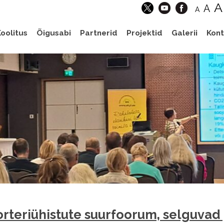
A
A
A
oolitus
Õigusabi
Partnerid
Projektid
Galerii
Kont
teriühistute suurfoorum, selguvad 