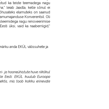
eotud ka teiste teemadega nagu
a,“ leiab Jaadla, kelle sõnul ei
tõhusateks elamuteks on saanud
i Elamumajanduse Konverentsil. Oli
robleemidega nagu renoveerimise
ti üksi, vaid ka naaberriigid,“
 märku anda EKÜL välissuhete ja
ri- ja hooneühistute huve riiklikul
 üle Eesti. EKÜL kuulub Euroopa
ektis, mis toob kokku erinevate