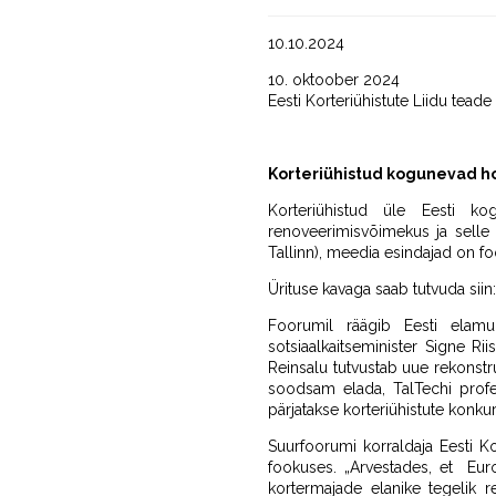
10.10.2024
10. oktoober 2024
Eesti Korteriühistute Liidu teade
Korteriühistud kogunevad h
Korteriühistud üle Eesti ko
renoveerimisvõimekus ja selle
Tallinn), meedia esindajad on f
Ürituse kavaga saab tutvuda siin
Foorumil räägib Eesti elamup
sotsiaalkaitseminister Signe R
Reinsalu tutvustab uue rekonstr
soodsam elada, TalTechi profe
pärjatakse korteriühistute konkurs
Suurfoorumi korraldaja Eesti K
fookuses. „Arvestades, et Eur
kortermajade elanike tegelik 