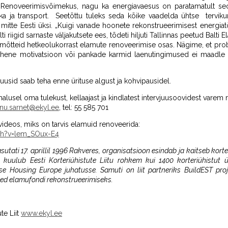
t. „Renoveerimisvõimekus, nagu ka energiavaesus on paratamatult s
ka ja transport. Seetõttu tuleks seda kõike vaadelda ühtse tervikun
itte Eesti üksi. „Kuigi vanade hoonete rekonstrueerimisest energia
ti riigid sarnaste väljakutsete ees, tõdeti hiljuti Tallinnas peetud Balt
e mõtteid hetkeolukorrast elamute renoveerimise osas. Nägime, et p
ähene motivatsioon või pankade karmid laenutingimused ei maadle Ees
usid saab teha enne ürituse algust ja kohvipausidel.
lusel oma tulekust, kellaajast ja kindlatest intervjuusoovidest varem
nu.sarnet@ekyl.ee
, tel: 55 585 701
videos, miks on tarvis elamuid renoveerida:
ch?v=lem_SOux-E4
asutati 17. aprillil 1996 Rakveres, organisatsioon esindab ja kaitseb korte
s kuulub Eesti Korteriühistute Liitu rohkem kui 1400 korteriühistut
e Housing Europe juhatusse. Samuti on liit partneriks BuildEST proj
ed elamufondi rekonstrueerimiseks.
te Liit
www.ekyl.ee