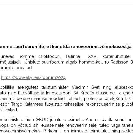
omme suurfoorumile, et kõnelda renoveerimisvõimekusest ja
gunevad homme, 11.oktoobril Tallinna XXVII korteriühistute su
 mõjutajad“. Ühistute suurfoorum algab homme kell 10 Radisson Blu
oorumile oodatud!
:
https://www.ekyl.ee/foorum2024
oliitika arengutest taristuminister Vladimir Svet ning elukeskko
iisalo ning Ettevõtluse ja Innovatsiooni SA KredEx eluaseme- ja ener
ueerimistoetuse määruse nõudeid. TalTechi professor Jarek Kurnitski 
ssor Targo Kalamees tutvustab tehaselise rekonstrueerimise piloot
i võitjad.
orteriühistute Liidu (EKÜL) juhatuse esimehe Andres Jaadla sõnul o
oopa on võtnud sihi eluasemete renoveerimisele, tuleb väga tähelep
renoveerimisvõimekus. Piirkonniti on inimeste toimetulek ning sel