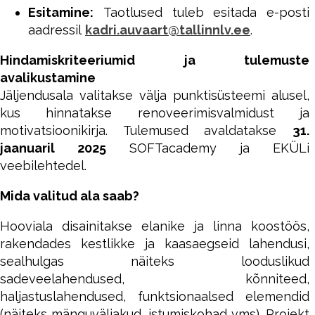
Esitamine:
Taotlused tuleb esitada e-posti
aadressil
kadri.auvaart@tallinnlv.ee
.
Hindamiskriteeriumid ja tulemuste
avalikustamine
Jäljendusala valitakse välja punktisüsteemi alusel,
kus hinnatakse renoveerimisvalmidust ja
motivatsioonikirja. Tulemused avaldatakse
31.
jaanuaril 2025
SOFTacademy ja EKÜLi
veebilehtedel.
Mida valitud ala saab?
Hooviala disainitakse elanike ja linna koostöös,
rakendades kestlikke ja kaasaegseid lahendusi,
sealhulgas näiteks looduslikud
sadeveelahendused, kõnniteed,
haljastuslahendused, funktsionaalsed elemendid
(näiteks mänguväljakud, istumiskohad vms). Projekt