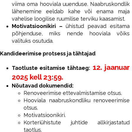
viima oma hooviala uuenduse. Naabruskondlik
lähenemine eeldab kahe või enama maja
vahelise loogilise ruumilise terviku kaasamist.
Motivatsioonikiri –
ühistud peavad esitama
põhjenduse, miks nende hooviala võiks
valituks osutuda.
Kandideerimise protsess ja tähtajad
12. jaanuar
Taotluste esitamise tähtaeg:
2025 kell 23:59.
Nõutavad dokumendid:
Renoveerimise ettevalmistamise otsus.
Hooviala naabruskondliku renoveerimise
otsus.
Motivatsioonikiri.
Korteriühistute juhtide allkirjastatud
taotlus.