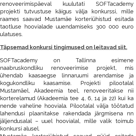
renoveerimispäeval kuulutati SOFTacademy
projekti tutvustuse käigus välja konkurssi, mille
raames saavad Mustamäe korteriühistud esitada
taotluse hoovialade uuendamiseks 300 000 euro
ulatuses.
Täpsemad konkursi tingimused on leitavad siit.
SOFTacademy on Tallinna esimene
naabruskondliku renoveerimise projekt, mis
ühendab kaasaegse linnaruumi arendamise ja
kogukondliku kaasamise. Projekti pilootalal
Mustamäel, Akadeemia teel, renoveeritakse nii
korterelamud (Akadeemia tee 4, 6, 14 ja 22) kui ka
nende vaheline hooviala. Pilootalal välja töötatud
lahendusi plaanitakse rakendada järgmisena nn
jäljendusalal – uuel hoovialal, mille valik toimub
konkursi alusel.