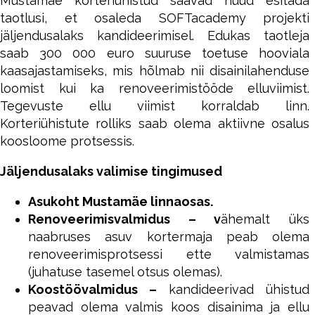
Mustamäe korteriühistud saavad nüüd esitada
taotlusi, et osaleda SOFTacademy projekti
jäljendusalaks kandideerimisel. Edukas taotleja
saab 300 000 euro suuruse toetuse hooviala
kaasajastamiseks, mis hõlmab nii disainilahenduse
loomist kui ka renoveerimistööde elluviimist.
Tegevuste ellu viimist korraldab linn.
Korteriühistute rolliks saab olema aktiivne osalus
koosloome protsessis.
Jäljendusalaks valimise tingimused
Asukoht Mustamäe linnaosas.
Renoveerimisvalmidus – v
ähemalt üks
naabruses asuv kortermaja peab olema
renoveerimisprotsessi ette valmistamas
(juhatuse tasemel otsus olemas).
Koostöövalmidus –
kandideerivad ühistud
peavad olema valmis koos disainima ja ellu