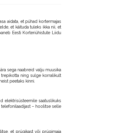
asa aidata, et pühad kortermajas
e, et käituda tuleks ikka nii, et
aneb Eesti Korteriühistute Liidu
 ära sega naabreid valju muusika
trepikotta ning sulge korralikult
neist peetaks kinni.
 elektrisüsteemile saatuslikuks
elefonilaadijast – hoolitse selle
itse, et prügikast või prügimaja