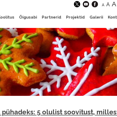
A
A
A
oolitus
Õigusabi
Partnerid
Projektid
Galerii
Kont
 pühadeks: 5 olulist soovitust, milles