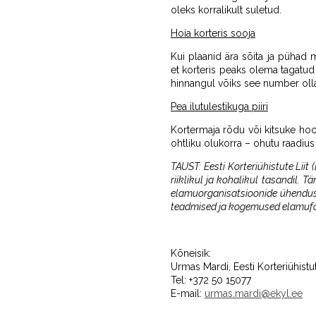
oleks korralikult suletud.
Hoia korteris sooja
Kui plaanid ära sõita ja pühad ma
et korteris peaks olema tagatud
hinnangul võiks see number olla 
Pea ilutulestikuga piiri
Kortermaja rõdu või kitsuke hoo
ohtliku olukorra – ohutu raadius
TAUST: Eesti Korteriühistute Liit
riiklikul ja kohalikul tasandil. 
elamuorganisatsioonide ühenduse
teadmised ja kogemused elamufo
Kõneisik:
Urmas Mardi, Eesti Korteriühistu
Tel: +372 50 15077
E-mail:
urmas.mardi@ekyl.ee