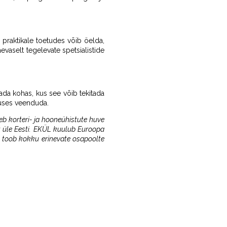
le praktikale toetudes võib öelda,
vaselt tegelevate spetsialistide
ada kohas, kus see võib tekitada
utuses veenduda.
seb korteri- ja hooneühistute huve
tut üle Eesti. EKÜL kuulub Euroopa
s toob kokku erinevate osapoolte