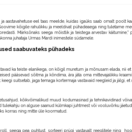
e ja aastavahetuse eel taas meelde, kuidas igaüks saab omalt poolt ka
Soovime kõigile rahulikku ja meeldivat pühadeaega ning tuletame meeld
dasti. Märksõnaks seega mõistlik ja teistega arvestav käitumine,” p
sakonna juhataja Urmas Mardi inimestele südamele.
tused saabuvateks pühadeks
tavad ka teiste elanikega, on kõigil muretum ja mõnusam elada, nii et
a teised pääsevad sõitma ja kõndima, ära jäta oma mittevajalikku kraami 
t keegi suitsetab, jaga temaga kortermaja vastavaid reegleid ja jälgi, et 
etusahjud, kõikvõimalikud muud kodumasinad ja tehnikavidinad võivad
 tulekahju on alguse saanud külmkapi juhtmest või vooluvõrku jäetud t
eks korras ning mitte üle koormatud.
roll, seega pea puhtust, sorteeri prügi vastavalt reeglitele ning hool