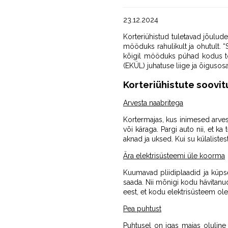
23.12.2024
Korteriühistud tuletavad jõulud
mööduks rahulikult ja ohutult. “
kõigil mööduks pühad kodus tore
(EKÜL) juhatuse liige ja õiguso
Korteriühistute soovi
Arvesta naabritega
Kortermajas, kus inimesed arves
või käraga. Pargi auto nii, et k
aknad ja uksed. Kui su külalistes
Ära elektrisüsteemi üle koorma
Kuumavad pliidiplaadid ja küps
saada. Nii mõnigi kodu hävitanud
eest, et kodu elektrisüsteem ol
Pea puhtust
Puhtusel on igas majas oluline 