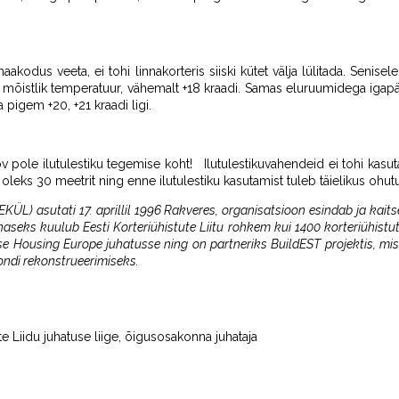
akodus veeta, ei tohi linnakorteris siiski kütet välja lülitada. Senise
 mõistlik temperatuur, vähemalt +18 kraadi. Samas eluruumidega igapäe
pigem +20, +21 kraadi ligi.
v pole ilutulestiku tegemise koht! Ilutulestikuvahendeid ei tohi kasut
 oleks 30 meetrit ning enne ilutulestiku kasutamist tuleb täielikus oh
 (EKÜL) asutati 17. aprillil 1996 Rakveres, organisatsioon esindab ja kait
Tänaseks kuulub Eesti Korteriühistute Liitu rohkem kui 1400 korteriühis
 Housing Europe juhatusse ning on partneriks BuildEST projektis, mi
ndi rekonstrueerimiseks.
te Liidu juhatuse liige, õigusosakonna juhataja