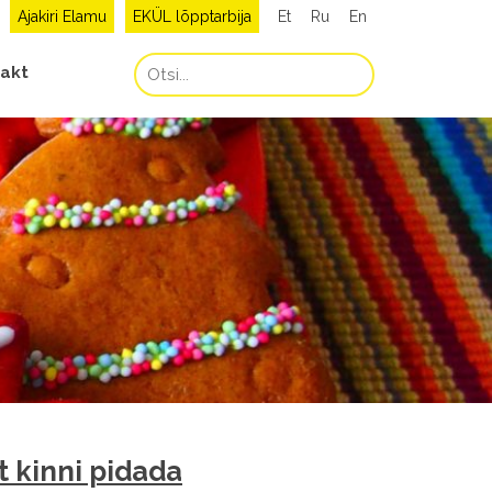
Ajakiri Elamu
EKÜL lõpptarbija
Et
Ru
En
akt
t kinni pidada