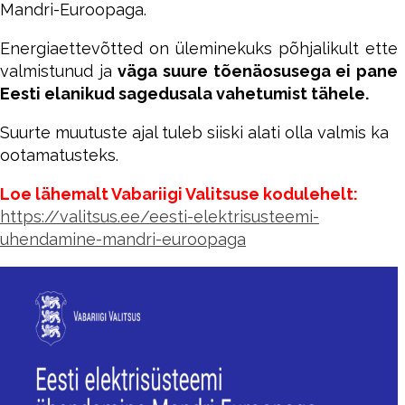
Mandri-Euroopaga.
Energiaettevõtted on üleminekuks põhjalikult ette
valmistunud ja
väga suure tõenäosusega ei pane
Eesti elanikud sagedusala vahetumist tähele.
Suurte muutuste ajal tuleb siiski alati olla valmis ka
ootamatusteks.
Loe lähemalt Vabariigi Valitsuse kodulehelt:
https://valitsus.ee/eesti-elektrisusteemi-
uhendamine-mandri-euroopaga