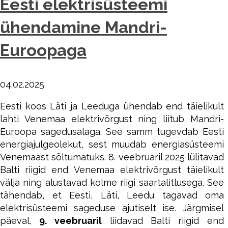
Eesti elektrisüsteemi
ühendamine Mandri-
Euroopaga
04.02.2025
Eesti koos Läti ja Leeduga ühendab end täielikult
lahti Venemaa elektrivõrgust ning liitub Mandri-
Euroopa sagedusalaga. See samm tugevdab Eesti
energiajulgeolekut, sest muudab energiasüsteemi
Venemaast sõltumatuks. 8. veebruaril 2025 lülitavad
Balti riigid end Venemaa elektrivõrgust täielikult
välja ning alustavad kolme riigi saartalitlusega. See
tähendab, et Eesti, Läti, Leedu tagavad oma
elektrisüsteemi sageduse ajutiselt ise. Järgmisel
päeval,
9. veebruaril
liidavad Balti riigid end