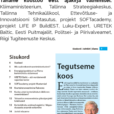
Täname koostöö eest ajakirja valmimisel:
Kliimaministeerium, Tallinna Strateegiakeskus,
Tallinna Tehnikaülikool, Ettevõtluse- ja
Innovatsiooni Sihtasutus, projekt SOFTacademy,
projekt LIFE IP BuildEST, Luku-Expert, URETEK
Baltic, Eesti Puitmajaliit, Politsei- ja Piirivalveamet,
Riigi Tugiteenuste Keskus.