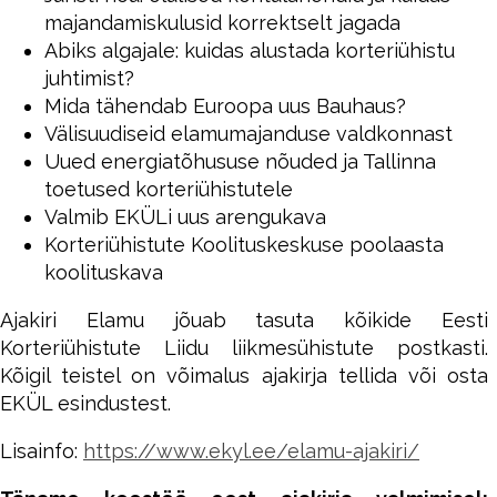
majandamiskulusid korrektselt jagada
Abiks algajale: kuidas alustada korteriühistu
juhtimist?
Mida tähendab Euroopa uus Bauhaus?
Välisuudiseid elamumajanduse valdkonnast
Uued energiatõhususe nõuded ja Tallinna
toetused korteriühistutele
Valmib EKÜLi uus arengukava
Korteriühistute Koolituskeskuse poolaasta
koolituskava
Ajakiri Elamu jõuab tasuta kõikide Eesti
Korteriühistute Liidu liikmesühistute postkasti.
Kõigil teistel on võimalus ajakirja tellida või osta
EKÜL esindustest.
Lisainfo:
https://www.ekyl.ee/elamu-ajakiri/