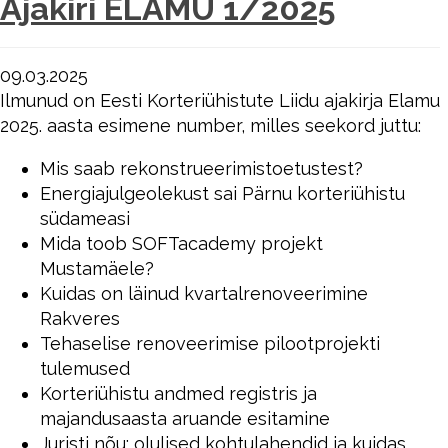
Ajakiri ELAMU 1/2025
09.03.2025
Ilmunud on Eesti Korteriühistute Liidu ajakirja Elamu
2025. aasta esimene number, milles seekord juttu:
Mis saab rekonstrueerimistoetustest?
Energiajulgeolekust sai Pärnu korteriühistu
südameasi
Mida toob SOFTacademy projekt
Mustamäele?
Kuidas on läinud kvartalrenoveerimine
Rakveres
Tehaselise renoveerimise pilootprojekti
tulemused
Korteriühistu andmed registris ja
majandusaasta aruande esitamine
Juristi nõu: olulised kohtulahendid ja kuidas