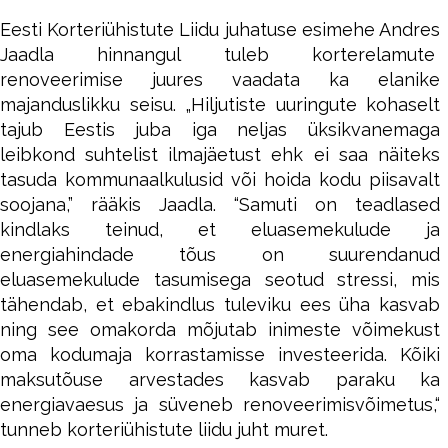
Eesti Korteriühistute Liidu juhatuse esimehe Andres
Jaadla hinnangul tuleb korterelamute
renoveerimise juures vaadata ka elanike
majanduslikku seisu. „Hiljutiste uuringute kohaselt
tajub Eestis juba iga neljas üksikvanemaga
leibkond suhtelist ilmajäetust ehk ei saa näiteks
tasuda kommunaalkulusid või hoida kodu piisavalt
soojana,” rääkis Jaadla. “Samuti on teadlased
kindlaks teinud, et eluasemekulude ja
energiahindade tõus on suurendanud
eluasemekulude tasumisega seotud stressi, mis
tähendab, et ebakindlus tuleviku ees üha kasvab
ning see omakorda mõjutab inimeste võimekust
oma kodumaja korrastamisse investeerida. Kõiki
maksutõuse arvestades kasvab paraku ka
energiavaesus ja süveneb renoveerimisvõimetus,“
tunneb korteriühistute liidu juht muret.