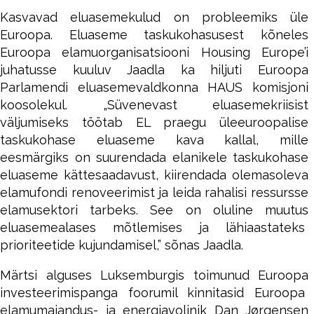
Kasvavad eluasemekulud on probleemiks üle
Euroopa. Eluaseme taskukohasusest kõneles
Euroopa elamuorganisatsiooni Housing Europe’i
juhatusse kuuluv Jaadla ka hiljuti Euroopa
Parlamendi eluasemevaldkonna HAUS komisjoni
koosolekul. „Süvenevast eluasemekriisist
väljumiseks töötab EL praegu üleeuroopalise
taskukohase eluaseme kava kallal, mille
eesmärgiks on suurendada elanikele taskukohase
eluaseme kättesaadavust, kiirendada olemasoleva
elamufondi renoveerimist ja leida rahalisi ressursse
elamusektori tarbeks. See on oluline muutus
eluasemealases mõtlemises ja lähiaastateks
prioriteetide kujundamisel,” sõnas Jaadla.
Märtsi alguses Luksemburgis toimunud Euroopa
investeerimispanga foorumil kinnitasid Euroopa
elamumajandus- ja energiavolinik Dan Jørgensen