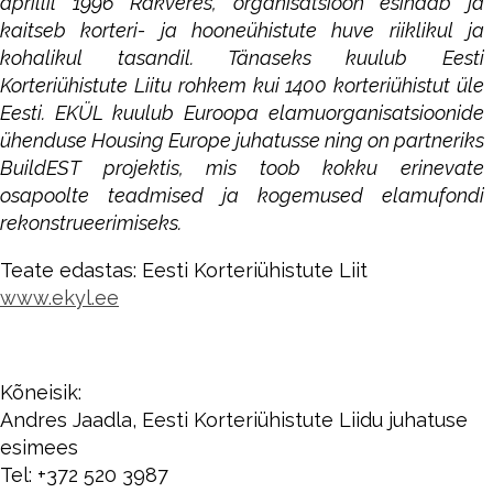
aprillil 1996 Rakveres, organisatsioon esindab ja
kaitseb korteri- ja hooneühistute huve riiklikul ja
kohalikul tasandil. Tänaseks kuulub Eesti
Korteriühistute Liitu rohkem kui 1400 korteriühistut üle
Eesti. EKÜL kuulub Euroopa elamuorganisatsioonide
ühenduse Housing Europe juhatusse ning on partneriks
BuildEST projektis, mis toob kokku erinevate
osapoolte teadmised ja kogemused elamufondi
rekonstrueerimiseks.
Teate edastas: Eesti Korteriühistute Liit
www.ekyl.ee
Kõneisik:
Andres Jaadla, Eesti Korteriühistute Liidu juhatuse
esimees
Tel: +372 520 3987