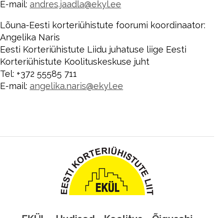
E-mail:
andres.jaadla@ekyl.ee
Lõuna-Eesti korteriühistute foorumi koordinaator:
Angelika Naris
Eesti Korteriühistute Liidu juhatuse liige Eesti
Korteriühistute Koolituskeskuse juht
Tel: +372 55585 711
E-mail:
angelika.naris@ekyl.ee