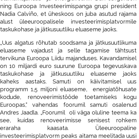
ning Euroopa Investeerimispanga grupi president
Nadia Calviño, et üheskoos on juba asutud rajama
alust üleeuroopalisele investeerimisplatvormile
taskukohase ja jätkusuutliku eluaseme jaoks.
„Uus algatus rõhutab soodsama ja jätkusuutlikuma
eluaseme vajadust ja selle tagamise tähtsust
tervikuna Euroopa Liidu majanduses. Kavandamisel
on 10 miljardi euro suurune Euroopa tegevuskava
taskukohase ja jätkusuutliku eluaseme jaoks
kaheks aastaks. Samuti on käivitamisel uus
programm 1,5 miljoni eluaseme, energiatõhusate
kodude, renoveerimistööde toetamiseks kogu
Euroopas,“ vahendas foorumil samuti osalenud
Andres Jaadla. „Foorumil oli väga oluline teema ka
see, kuidas renoveerimisse senisest rohkem
eraraha kaasata. Üleeuroopaline
investeerimisplatvorm peaks aitama meelitada uusi