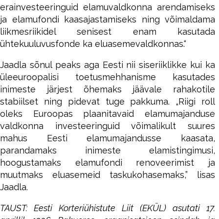
erainvesteeringuid elamuvaldkonna arendamiseks
ja elamufondi kaasajastamiseks ning võimaldama
liikmesriikidel senisest enam kasutada
ühtekuuluvusfonde ka eluasemevaldkonnas.“
Jaadla sõnul peaks aga Eesti nii siseriiklikke kui ka
üleeuroopalisi toetusmehhanisme kasutades
inimeste järjest õhemaks jäävale rahakotile
stabiilset ning pidevat tuge pakkuma. „Riigi roll
oleks Euroopas plaanitavaid elamumajanduse
valdkonna investeeringuid võimalikult suures
mahus Eesti elamumajandusse kaasata,
parandamaks inimeste elamistingimusi,
hoogustamaks elamufondi renoveerimist ja
muutmaks eluasemeid taskukohasemaks,” lisas
Jaadla.
TAUST: Eesti Korteriühistute Liit (EKÜL) asutati 17.