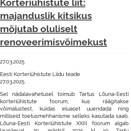
Korteriühistute liit:
majanduslik kitsikus
mõjutab oluliselt
renoveerimisvõimekust
27.03.2025
Eesti Korteriühistute Liidu teade
27.03.2025
Sel nädalavahetusel toimub Tartus Lõuna-Eesti
korteriühistute foorum, kus räägitakse
võimalustest, kuidas eluaset uuendada ning
milliseid toetusmehhanisme selleks kasutada saab.
Lõuna-Eesti Korteriühistute XXIII foorum algab
laupäeval, 29. märtsil 2025 kl 10 Tartu