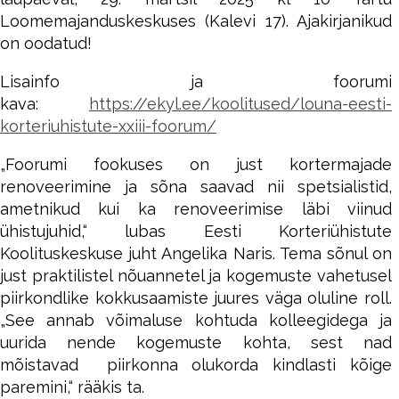
Loomemajanduskeskuses (Kalevi 17). Ajakirjanikud
on oodatud!
Lisainfo ja foorumi
kava:
https://ekyl.ee/koolitused/louna-eesti-
korteriuhistute-xxiii-foorum/
„Foorumi fookuses on just kortermajade
renoveerimine ja sõna saavad nii spetsialistid,
ametnikud kui ka renoveerimise läbi viinud
ühistujuhid,“ lubas Eesti Korteriühistute
Koolituskeskuse juht Angelika Naris. Tema sõnul on
just praktilistel nõuannetel ja kogemuste vahetusel
piirkondlike kokkusaamiste juures väga oluline roll.
„See annab võimaluse kohtuda kolleegidega ja
uurida nende kogemuste kohta, sest nad
mõistavad piirkonna olukorda kindlasti kõige
paremini,“ rääkis ta.