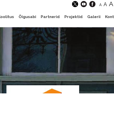
A
A
A
oolitus
Õigusabi
Partnerid
Projektid
Galerii
Kont