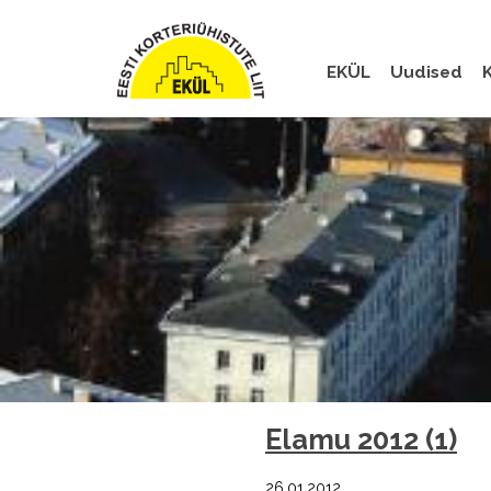
EKÜL
Uudised
K
Elamu 2012 (1)
26.01.2012