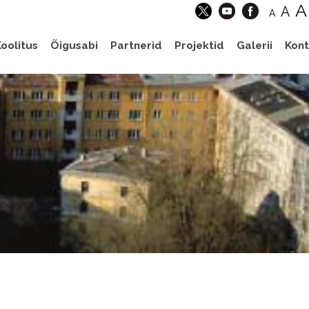
A
A
A
oolitus
Õigusabi
Partnerid
Projektid
Galerii
Kont