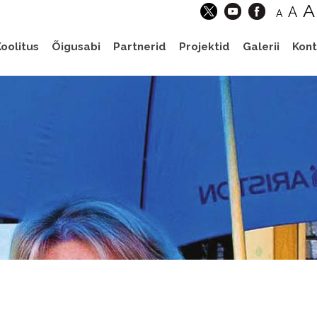
A
A
A
oolitus
Õigusabi
Partnerid
Projektid
Galerii
Kont