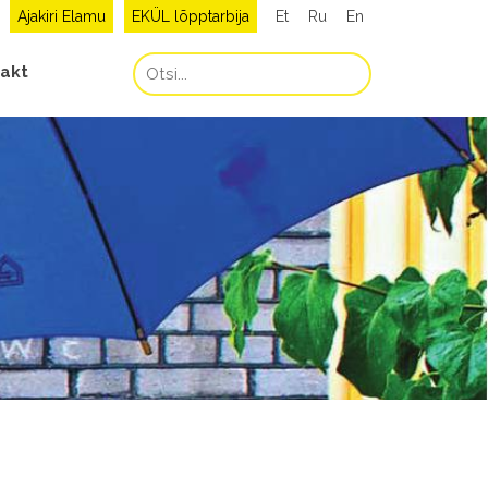
Ajakiri Elamu
EKÜL lõpptarbija
Et
Ru
En
akt