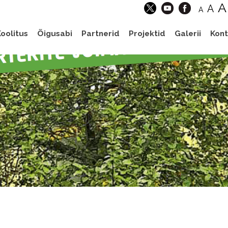
A
A
A
oolitus
Õigusabi
Partnerid
Projektid
Galerii
Kont