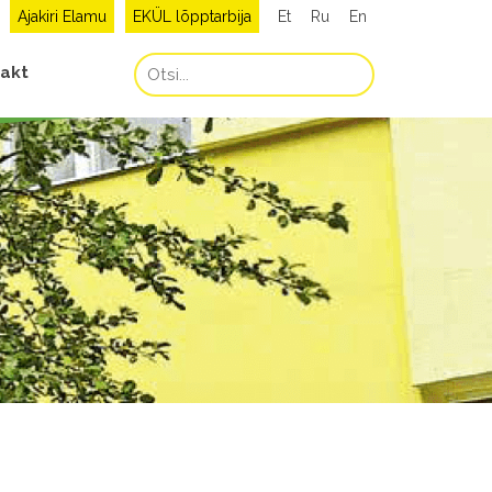
Ajakiri Elamu
EKÜL lõpptarbija
Et
Ru
En
akt