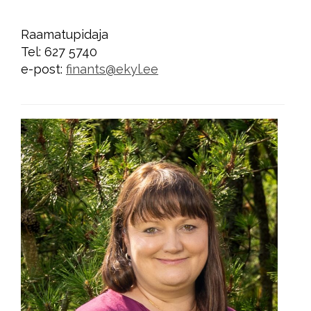
Raamatupidaja
Tel:
627 5740
e-post:
finants@ekyl.ee