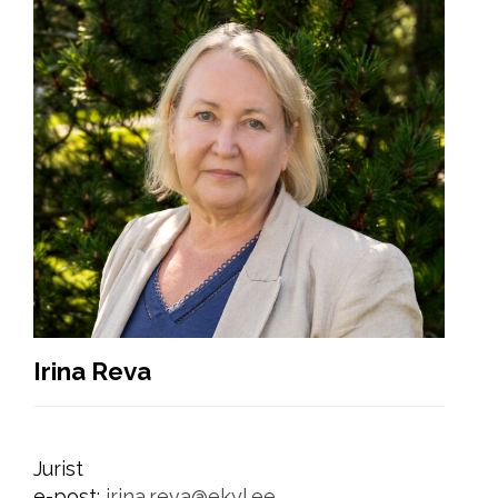
Irina Reva
Jurist
e-post:
irina.reva@ekyl.ee