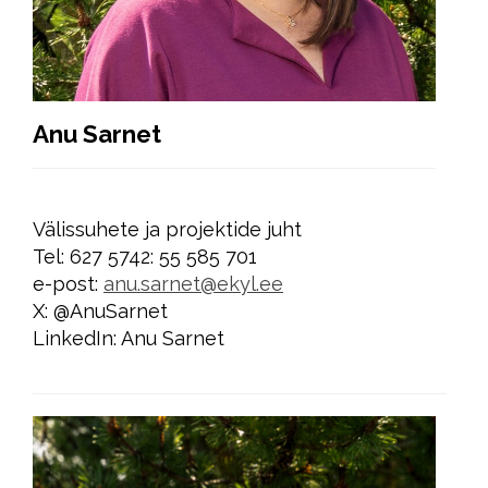
Anu Sarnet
Välissuhete ja projektide juht
Tel: 627 5742: 55 585 701
e-post:
anu.sarnet@ekyl.ee
X: @AnuSarnet
LinkedIn: Anu Sarnet