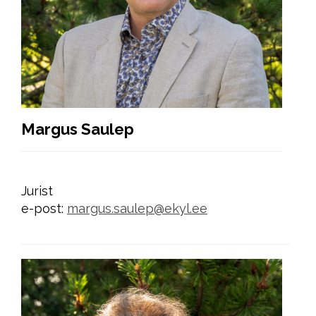
Margus Saulep
Jurist
e-post:
margus.saulep@ekyl.ee