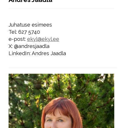
Juhatuse esimees
Tel: 627 5740
e-post:
ekyl@ekyl.ee
X: @andresjaadla
LinkedIn: Andres Jaadla