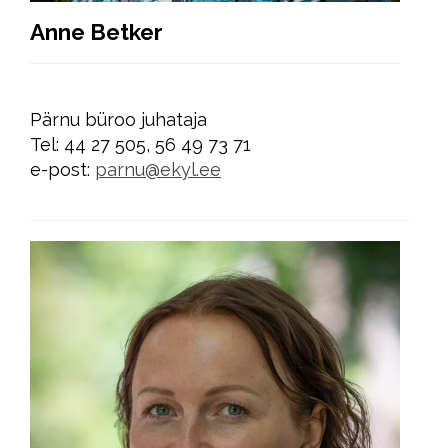
Anne Betker
Pärnu büroo juhataja
Tel: 44 27 505, 56 49 73 71
e-post:
parnu@ekyl.ee