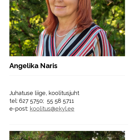
Angelika Naris
Juhatuse liige, koolitusjuht
tel: 627 5750; 55 58 5711
e-post:
koolitus@ekyl.ee