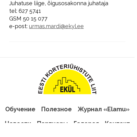
Juhatuse liige, õigusosakonna juhataja
tel: 627 5741
GSM 50 15 077
e-post:
urmas.mardi@ekyl.ee
Обучение
Полезное
Журнал «Elamu»
Новости
Партнеры
Галерея
Контакт