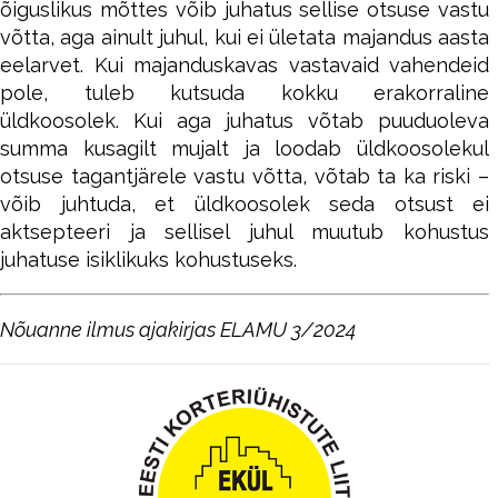
õiguslikus mõttes võib juhatus sellise otsuse vastu
võtta, aga ainult juhul, kui ei ületata majandus aasta
eelarvet. Kui majanduskavas vastavaid vahendeid
pole, tuleb kutsuda kokku erakorraline
üldkoosolek. Kui aga juhatus võtab puuduoleva
summa kusagilt mujalt ja loodab üldkoosolekul
otsuse tagantjärele vastu võtta, võtab ta ka riski –
võib juhtuda, et üldkoosolek seda otsust ei
aktsepteeri ja sellisel juhul muutub kohustus
juhatuse isiklikuks kohustuseks.
Nõuanne ilmus ajakirjas ELAMU 3/2024