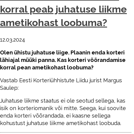
korral peab juhatuse liikme
ametikohast loobuma?
12.03.2024
Olen ühistu juhatuse liige. Plaanin enda korteri
lähiajal müüki panna. Kas korteri võõrandamise
korral pean ametikohast loobuma?
Vastab Eesti Korteriühhistute Liidu jurist Margus
Saulep:
Juhatuse liikme staatus ei ole seotud sellega, kas
isik on korteriomanik või mitte. Seega, kui soovite
enda korteri võõrandada, ei kaasne sellega
kohustust juhatuse liikme ametikohast loobuda.