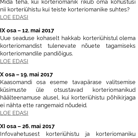
Mida teha, kui korteriomanik rikub oma kohustusi
nii korteriühistu kui teiste korteriomanike suhtes?
LOE EDASI
IX osa – 12. mai 2017
Uue seaduse kohaselt hakkab korteriühistul olema
korteriomandist tulenevate nõuete tagamiseks
korteriomandile pandiõigus.
LOE EDASI
X osa – 19. mai 2017
Kaasomandi osa eseme tavapärase valitsemise
küsimuste üle otsustavad korteriomanikud
häälteenamuse alusel, kui korteriühistu põhikirjaga
ei nähta ette rangemaid nõudeid.
LOE EDASI
XI osa – 26. mai 2017
Infovahetusest korteriühistu ja korteriomaniku