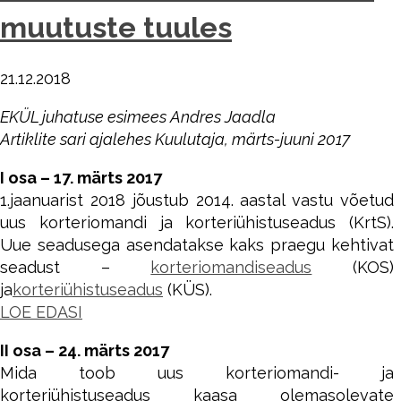
muutuste tuules
21.12.2018
EKÜL juhatuse esimees Andres Jaadla
Artiklite sari ajalehes Kuulutaja, märts-juuni 2017
I osa – 17. märts 2017
1.jaanuarist 2018 jõustub 2014. aastal vastu võetud
uus korteriomandi ja korteriühistuseadus (KrtS).
Uue seadusega asendatakse kaks praegu kehtivat
seadust –
korteriomandiseadus
(KOS)
ja
korteriühistuseadus
(KÜS).
LOE EDASI
II osa – 24. märts 2017
Mida toob uus korteriomandi- ja
korteriühistuseadus kaasa olemasolevate