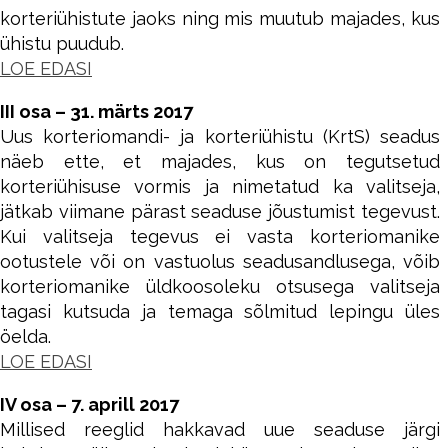
korteriühistute jaoks ning mis muutub majades, kus
ühistu puudub.
LOE EDASI
III osa – 31. märts 2017
Uus korteriomandi- ja korteriühistu (KrtS) seadus
näeb ette, et majades, kus on tegutsetud
korteriühisuse vormis ja nimetatud ka valitseja,
jätkab viimane pärast seaduse jõustumist tegevust.
Kui valitseja tegevus ei vasta korteriomanike
ootustele või on vastuolus seadusandlusega, võib
korteriomanike üldkoosoleku otsusega valitseja
tagasi kutsuda ja temaga sõlmitud lepingu üles
öelda.
LOE EDASI
IV osa – 7. aprill 2017
Millised reeglid hakkavad uue seaduse järgi