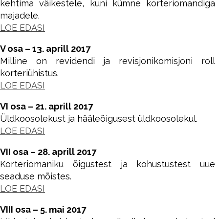
kehtima väikestele, kuni kümne korteriomandiga
majadele.
LOE EDASI
V osa – 13. aprill 2017
Milline on revidendi ja revisjonikomisjoni roll
korteriühistus.
LOE EDASI
VI osa – 21. aprill 2017
Üldkoosolekust ja hääleõigusest üldkoosolekul.
LOE EDASI
VII osa – 28. aprill 2017
Korteriomaniku õigustest ja kohustustest uue
seaduse mõistes.
LOE EDASI
VIII osa – 5. mai 2017