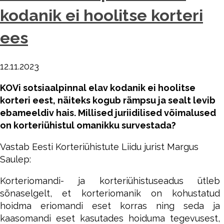
kodanik ei hoolitse korteri
ees
12.11.2023
KOVi sotsiaalpinnal elav kodanik ei hoolitse
korteri eest, näiteks kogub rämpsu ja sealt levib
ebameeldiv hais. Millised juriidilised võimalused
on korteriühistul omanikku survestada?
Vastab Eesti Korteriühistute Liidu jurist Margus
Saulep:
Korteriomandi- ja korteriühistuseadus ütleb
sõnaselgelt, et korteriomanik on kohustatud
hoidma eriomandi eset korras ning seda ja
kaasomandi eset kasutades hoiduma tegevusest,