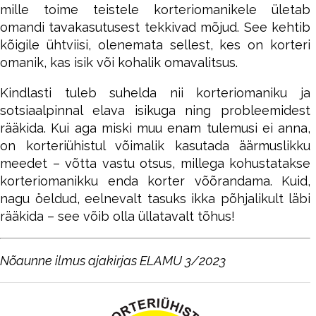
mille toime teistele korteriomanikele ületab
omandi tavakasutusest tekkivad mõjud. See kehtib
kõigile ühtviisi, olenemata sellest, kes on korteri
omanik, kas isik või kohalik omavalitsus.
Kindlasti tuleb suhelda nii korteriomaniku ja
sotsiaalpinnal elava isikuga ning probleemidest
rääkida. Kui aga miski muu enam tulemusi ei anna,
on korteriühistul võimalik kasutada äärmuslikku
meedet – võtta vastu otsus, millega kohustatakse
korteriomanikku enda korter võõrandama. Kuid,
nagu öeldud, eelnevalt tasuks ikka põhjalikult läbi
rääkida – see võib olla üllatavalt tõhus!
Nõaunne ilmus ajakirjas ELAMU 3/2023