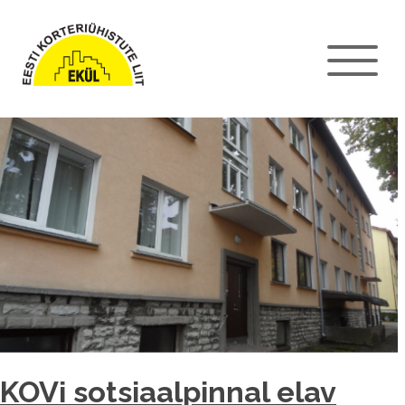
KOVi sotsiaalpinnal elav