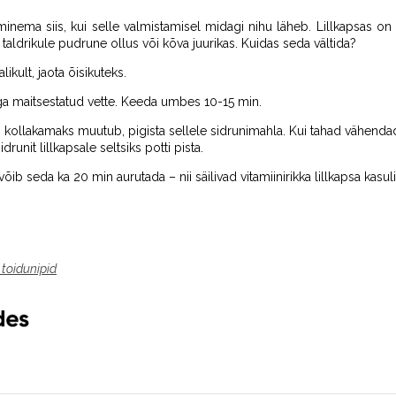
minema siis, kui selle valmistamisel midagi nihu läheb. Lillkapsas o
 taldrikule pudrune ollus või kõva juurikas. Kuidas seda vältida?
likult, jaota õisikuteks.
aga maitsestatud vette. Keeda umbes 10-15 min.
otis kollakamaks muutub, pigista sellele sidrunimahla. Kui tahad vähend
idrunit lillkapsale seltsiks potti pista.
, võib seda ka 20 min aurutada – nii säilivad vitamiinirikka lillkapsa kas
toidunipid