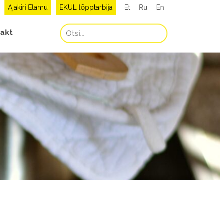
Ajakiri Elamu
EKÜL lõpptarbija
Et
Ru
En
akt