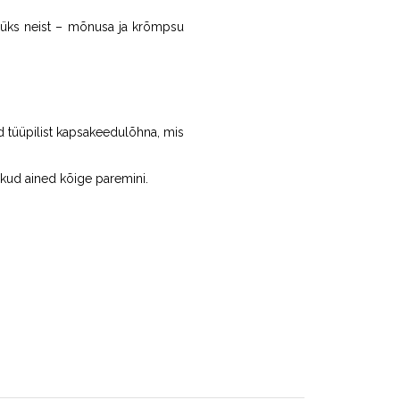
n üks neist – mõnusa ja krõmpsu
ad tüüpilist kapsakeedulõhna, mis
ulikud ained kõige paremini.