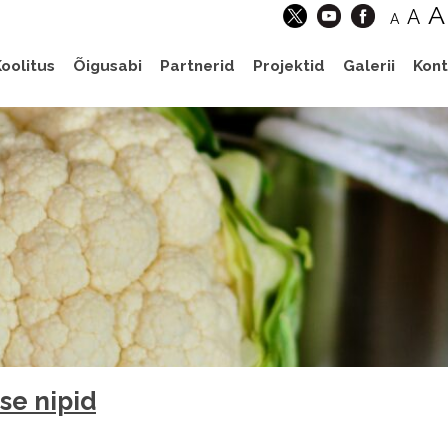
A
A
A
oolitus
Õigusabi
Partnerid
Projektid
Galerii
Kont
se nipid