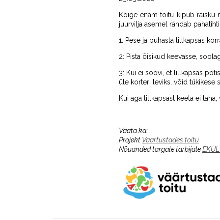
Kõige enam toitu kipub raisku 
juurvilja asemel rändab pahatihti
1: Pese ja puhasta lillkapsas korra
2: Pista õisikud keevasse, sool
3: Kui ei soovi, et lillkapsas p
üle korteri leviks, võid tükikese s
Kui aga lillkapsast keeta ei taha
Vaata ka:
Projekt
Väärtustades toitu
Nõuanded targale tarbijale
EKÜL 