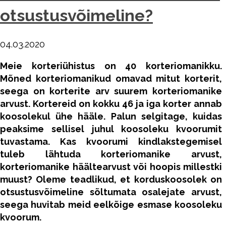
otsustusvõimeline?
04.03.2020
Meie korteriühistus on 40 korteriomanikku.
Mõned korteriomanikud omavad mitut korterit,
seega on korterite arv suurem korteriomanike
arvust. Kortereid on kokku 46 ja iga
korter annab
koosolekul ühe hääle. Palun
selgitage, kuidas
peaksime sellisel juhul
koosoleku kvoorumit
tuvastama. Kas kvoorumi
kindlakstegemisel
tuleb lähtuda korteriomanike
arvust,
korteriomanike häältearvust
või hoopis millestki
muust? Oleme teadlikud,
et korduskoosolek on
otsustusvõimeline
sõltumata osalejate arvust,
seega huvitab
meid eelkõige esmase koosoleku
kvoorum.