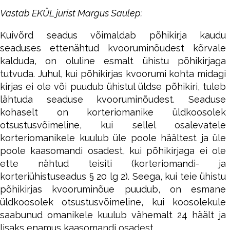
Vastab EKÜL jurist Margus Saulep:
Kuivõrd seadus võimaldab põhikirja kaudu
seaduses ettenähtud kvooruminõudest kõrvale
kalduda, on oluline esmalt ühistu põhikirjaga
tutvuda. Juhul, kui põhikirjas kvoorumi kohta midagi
kirjas ei ole või puudub ühistul üldse põhikiri, tuleb
lähtuda seaduse kvooruminõudest. Seaduse
kohaselt on korteriomanike üldkoosolek
otsustusvõimeline, kui sellel osalevatele
korteriomanikele kuulub üle poole häältest ja üle
poole kaasomandi osadest, kui põhikirjaga ei ole
ette nähtud teisiti (korteriomandi- ja
korteriühistuseadus § 20 lg 2). Seega, kui teie ühistu
põhikirjas kvooruminõue puudub, on esmane
üldkoosolek otsustusvõimeline, kui koosolekule
saabunud omanikele kuulub vähemalt 24 häält ja
lisaks enamus kaasomandi osadest.