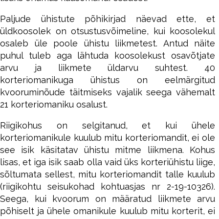
Paljude ühistute põhikirjad näevad ette, et
üldkoosolek on otsustusvõimeline, kui koosolekul
osaleb üle poole ühistu liikmetest. Antud näite
puhul tuleb aga lähtuda koosolekust osavõtjate
arvu ja liikmete üldarvu suhtest. 40
korteriomanikuga ühistus on eelmärgitud
kvooruminõude täitmiseks vajalik seega vähemalt
21 korteriomaniku osalust.
Riigikohus on selgitanud, et kui ühele
korteriomanikule kuulub mitu korteriomandit, ei ole
see isik käsitatav ühistu mitme liikmena. Kohus
lisas, et iga isik saab olla vaid üks korteriühistu liige,
sõltumata sellest, mitu korteriomandit talle kuulub
(riigikohtu seisukohad kohtuasjas nr 2-19-10326).
Seega, kui kvoorum on määratud liikmete arvu
põhiselt ja ühele omanikule kuulub mitu korterit, ei