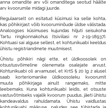
anna omandite arv või omanditega seotud häälte
arv kvoorumile midagi juurde.
Regulaarselt on esitatud küsimusi ka selle kohta,
kas põhikirjast võib kvooruminõude üldse välistada.
Analoogses küsimuses kujundas hiljuti seisukoha
Tartu ringkonnakohus (tsiviilasi nr 2-19-18937).
Kohtuasi sai alguse sellest, et kohtunikuabi keeldus
ühistu registriandmete muutmisest.
Ühistu põhikiri nägi ette, et üldkoosolek on
otsustusvõimeline olenemata osalejate arvust.
Kohtunikuabi oli arvamusel, et KrtS § 20 lg 2 alusel
saab korteriomanike üldkoosoleku kvoorumit
muuta põhikirjaga ainult rangemaks, mitte
leebemaks. Kuna kohtunikuabi leidis, et otsuste
vastuvõtmiseks vajalik kvoorum puudus, jäeti ühistu
kandeavaldus rahuldamata. Ühistu vaidlustas
kohtunikuabi määruse, paludes see tühistada ja