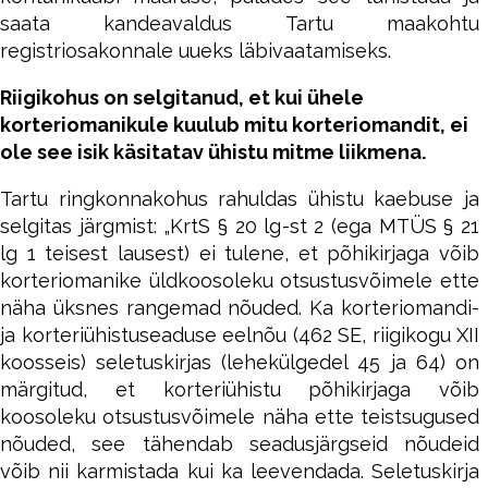
saata kandeavaldus Tartu maakohtu
registriosakonnale uueks läbivaatamiseks.
Riigikohus on selgitanud, et kui ühele
korteriomanikule kuulub mitu korteriomandit, ei
ole see isik käsitatav ühistu mitme liikmena.
Tartu ringkonnakohus rahuldas ühistu kaebuse ja
selgitas järgmist: „KrtS § 20 lg-st 2 (ega MTÜS § 21
lg 1 teisest lausest) ei tulene, et põhikirjaga võib
korteriomanike üldkoosoleku otsustusvõimele ette
näha üksnes rangemad nõuded. Ka korteriomandi-
ja korteriühistuseaduse eelnõu (462 SE, riigikogu XII
koosseis) seletuskirjas (lehekülgedel 45 ja 64) on
märgitud, et korteriühistu põhikirjaga võib
koosoleku otsustusvõimele näha ette teistsugused
nõuded, see tähendab seadusjärgseid nõudeid
võib nii karmistada kui ka leevendada. Seletuskirja