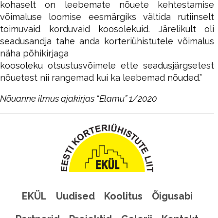
kohaselt on leebemate nõuete kehtestamise
võimaluse loomise eesmärgiks vältida rutiinselt
toimuvaid korduvaid koosolekuid. Järelikult oli
seadusandja tahe anda korteriühistutele võimalus
näha põhikirjaga
koosoleku otsustusvõimele ette seadusjärgsetest
nõuetest nii rangemad kui ka leebemad nõuded.”
Nõuanne ilmus ajakirjas “Elamu” 1/2020
EKÜL
Uudised
Koolitus
Õigusabi