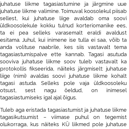
juhatuse liikme tagasiastumine ja järgmine uue
juhatuse liikme valimine. Toimuval koosolekul piisab
sellest, kui juhatuse liige avaldab oma soovi
üldkoosolekule kokku tulnud korteriomanike ees,
ta ei pea selleks varasemalt eraldi avaldust
esitama. Juhul, kui inimene ise tulla ei saa, võib ta
anda volituse naabrile, kes siis vastavalt tema
tagasiastumispalve ette kannab. Tagasi asutuda
sooviva juhatuse liikme soov tuleb vastavalt ka
protokollis fikseerida, näiteks järgmiselt: juhatuse
liige (nimi) avaldas soovi juhatuse liikme kohalt
tagasi astuda. Selleks pole vaja üldkoosoleku
otsust, sest nagu öeldud, on inimesel
tagasiastumiseks igal ajal õigus.
Tuleb aga eristada tagasiastumist ja juhatuse liikme
tagasikutsumist – viimase puhul on tegemist
olukorraga, kus näiteks KÜ liikmed pole juhatuse