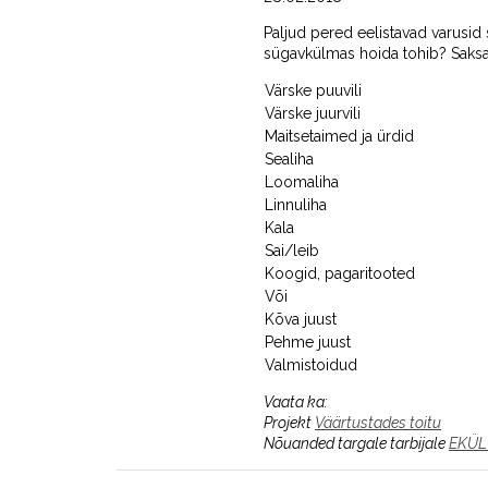
Paljud pered eelistavad varusid 
sügavkülmas hoida tohib? Saksa 
Värske puuvili
Värske juurvili
Maitsetaimed ja ürdid
Sealiha
Loomaliha
Linnuliha
Kala
Sai/leib
Koogid, pagaritooted
Või
Kõva juust
Pehme juust
Valmistoidud
Vaata ka:
Projekt
Väärtustades toitu
Nõuanded targale tarbijale
EKÜL 