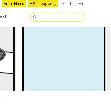
Ajakiri Elamu
EKÜL lõpptarbija
Et
Ru
En
akt
!