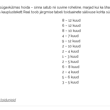
sügavkülmas hoida – sinna satub nii suvine roheline, marjad kui ka liha
kauplustekett Real toob järgmise tabeli toiduainete säilivuse kohta s
8 – 12 kuud
6 – 12 kuud
8 – 10 kuud
4 – 7 kuud
9 – 12 kuud
2 – 10 kuud
2 – 4 kuud
1 – 3 kuud
2 – 5 kuud
6 – 8 kuud
2 – 4 kuud
5 – 6 kuud
3 – 5 kuud
toidunipid