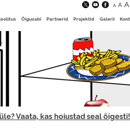
A
A
A
oolitus
Õigusabi
Partnerid
Projektid
Galerii
Kont
le? Vaata, kas hoiustad seal õigesti