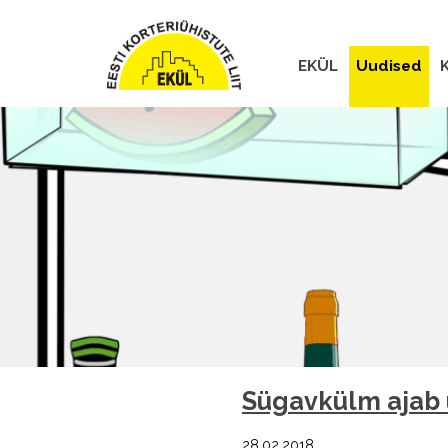
EKÜL
Uudised
K
Sügavkülm ajab ü
28.02.2018