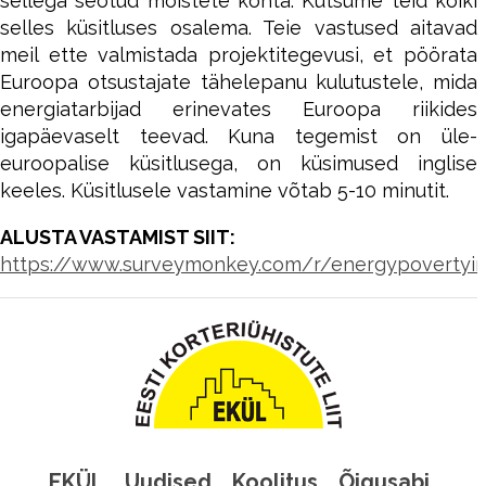
sellega seotud mõistete kohta. Kutsume teid kõiki
selles küsitluses osalema. Teie vastused aitavad
meil ette valmistada projektitegevusi, et pöörata
Euroopa otsustajate tähelepanu kulutustele, mida
energiatarbijad erinevates Euroopa riikides
igapäevaselt teevad. Kuna tegemist on üle-
euroopalise küsitlusega, on küsimused inglise
keeles. Küsitlusele vastamine võtab 5-10 minutit.
ALUSTA VASTAMIST SIIT:
https://www.surveymonkey.com/r/energypovertyi
EKÜL
Uudised
Koolitus
Õigusabi