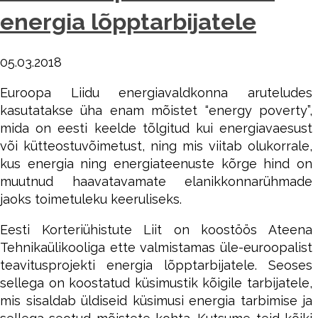
energia lõpptarbijatele
05.03.2018
Euroopa Liidu energiavaldkonna aruteludes
kasutatakse üha enam mõistet “energy poverty”,
mida on eesti keelde tõlgitud kui energiavaesust
või kütteostuvõimetust, ning mis viitab olukorrale,
kus energia ning energiateenuste kõrge hind on
muutnud haavatavamate elanikkonnarühmade
jaoks toimetuleku keeruliseks.
Eesti Korteriühistute Liit on koostöös Ateena
Tehnikaülikooliga ette valmistamas üle-euroopalist
teavitusprojekti energia lõpptarbijatele. Seoses
sellega on koostatud küs
imustik kõigile tarbijatele,
mis sisaldab üldiseid küsimusi energia tarbimise ja