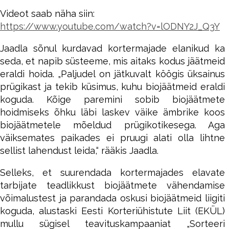
Videot saab näha siin:
https://www.youtube.com/watch?v=lODNY2J_Q3Y
Jaadla sõnul kurdavad kortermajade elanikud ka
seda, et napib süsteeme, mis aitaks kodus jäätmeid
eraldi hoida. „Paljudel on jätkuvalt köögis üksainus
prügikast ja tekib küsimus, kuhu biojäätmeid eraldi
koguda. Kõige paremini sobib biojäätmete
hoidmiseks õhku läbi laskev väike ämbrike koos
biojäätmetele mõeldud prügikotikesega. Aga
väiksemates paikades ei pruugi alati olla lihtne
sellist lahendust leida,“ rääkis Jaadla.
Selleks, et suurendada kortermajades elavate
tarbijate teadlikkust biojäätmete vähendamise
võimalustest ja parandada oskusi biojäätmeid liigiti
koguda, alustaski Eesti Korteriühistute Liit (EKÜL)
mullu sügisel teavituskampaaniat „Sorteeri