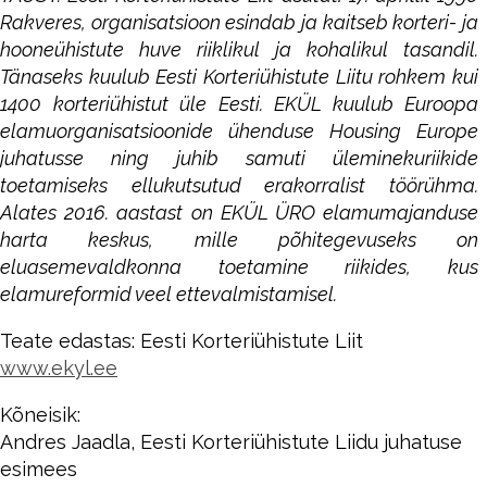
Rakveres, organisatsioon esindab ja kaitseb korteri- ja
hooneühistute huve riiklikul ja kohalikul tasandil.
Tänaseks kuulub Eesti Korteriühistute Liitu rohkem kui
1400 korteriühistut üle Eesti. EKÜL kuulub Euroopa
elamuorganisatsioonide ühenduse Housing Europe
juhatusse ning juhib samuti üleminekuriikide
toetamiseks ellukutsutud erakorralist töörühma.
Alates 2016. aastast on EKÜL ÜRO elamumajanduse
harta keskus, mille põhitegevuseks on
eluasemevaldkonna toetamine riikides, kus
elamureformid veel ettevalmistamisel.
Teate edastas: Eesti Korteriühistute Liit
www.ekyl.ee
Kõneisik:
Andres Jaadla, Eesti Korteriühistute Liidu juhatuse
esimees