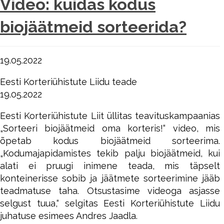
Video: kuidas kodus
biojäätmeid sorteerida?
19.05.2022
Eesti Korteriühistute Liidu teade
19.05.2022
Eesti Korteriühistute Liit üllitas teavituskampaanias
„Sorteeri biojäätmeid oma korteris!“ video, mis
õpetab kodus biojäätmeid sorteerima.
„Kodumajapidamistes tekib palju biojäätmeid, kui
alati ei pruugi inimene teada, mis täpselt
konteinerisse sobib ja jäätmete sorteerimine jääb
teadmatuse taha. Otsustasime videoga asjasse
selgust tuua,“ selgitas Eesti Korteriühistute Liidu
juhatuse esimees Andres Jaadla.