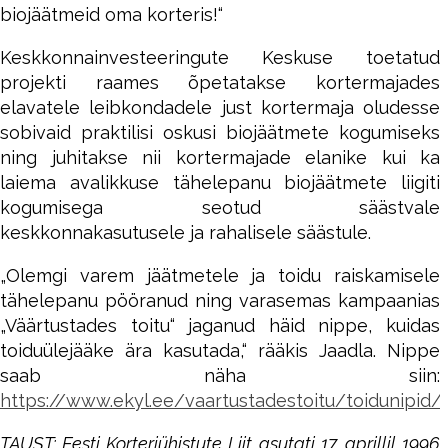
biojäätmeid oma korteris!“
Keskkonnainvesteeringute Keskuse toetatud
projekti raames õpetatakse kortermajades
elavatele leibkondadele just kortermaja oludesse
sobivaid praktilisi oskusi biojäätmete kogumiseks
ning juhitakse nii kortermajade elanike kui ka
laiema avalikkuse tähelepanu biojäätmete liigiti
kogumisega seotud säästvale
keskkonnakasutusele ja rahalisele säästule.
„Olemgi varem jäätmetele ja toidu raiskamisele
tähelepanu pööranud ning varasemas kampaanias
„Väärtustades toitu“ jaganud häid nippe, kuidas
toiduülejääke ära kasutada,“ rääkis Jaadla. Nippe
saab näha siin:
https://www.ekyl.ee/vaartustadestoitu/toidunipid/
TAUST: Eesti Korteriühistute Liit asutati 17. aprillil 1996