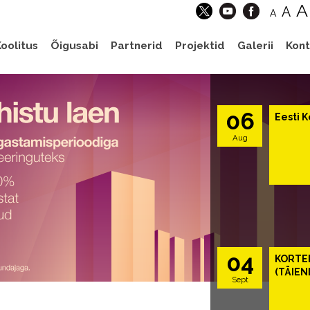
A
A
A
oolitus
Õigusabi
Partnerid
Projektid
Galerii
Kont
06
Eesti K
Aug
04
KORTE
(TÄIEN
Sept