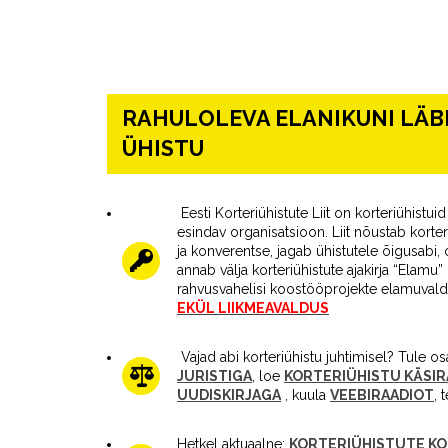
RAHULOLEVA ELANIKUNI LÄBI
ÜHISTU
Eesti Korteriühistute Liit on korteriühistu
esindav organisatsioon. Liit nõustab korter
ja konverentse, jagab ühistutele õigusabi
annab välja korteriühistute ajakirja “Elamu” n
rahvusvahelisi koostööprojekte elamuval
EKÜL LIIKMEAVALDUS
Vajad abi korteriühistu juhtimisel? Tule os
JURISTIGA
, loe
KORTERIÜHISTU KÄSI
UUDISKIRJAGA
, kuula
VEEBIRAADIOT
, 
Hetkel aktuaalne:
KORTERIÜHISTUTE KO