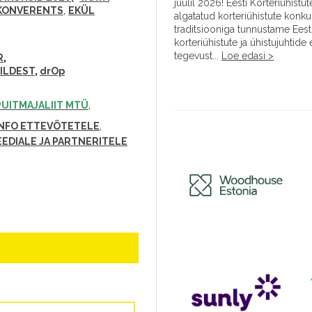
juulil 2026! Eesti Korteriühistut
 KONVERENTS
,
EKÜL
algatatud korteriühistute konku
traditsiooniga tunnustame Eest
korteriühistute ja ühistujuhtide
tegevust...
Loe edasi >
R
,
UILDEST
,
drOp
PUITMAJALIIT MTÜ
,
INFO ETTEVÕTETELE
,
EDIALE JA PARTNERITELE