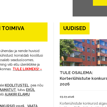
 TOIMIVA
UUDISED
id ühendav ja nende huvisid
iühistuid, korraldab koolitusi
, osaleb seadusloomes,
ing viib ellu üleriiklikke ja
dkonnas.
TULE LIIKMEKS! –
TULE OSALEMA:
Korteriühistute konkur
2026
ale
KOOLITUSTEL
, pea nõu
RAAMATUT
, tutvu
EKÜL
telli
AJAKIRI ELAMU
03.07.2026
Korteriühistute konkursid algav
NKURSID 2026,
VAATA