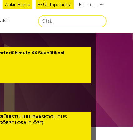
Ajakiri Elamu
EKÜL lõpptarbija
Et
Ru
En
akt
orteriühistute XX Suveülikool
RIÜHISTU JUHI BAASKOOLITUS
DÕPPE I OSA; E-ÕPE)