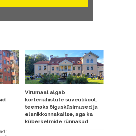
Virumaal algab
sid
korteriühistute suveülikool:
teemaks õigusküsimused ja
elanikkonnakaitse, aga ka
küberkelmide rünnakud
ad 1.