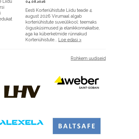
e Liidu
04.08.2026
rsi
Eesti Korteriühistute Liidu teade 4.
i
august 2026 Virumaal algab
 edukat
korteriühistute suveülikool: teemaks
õigusküsimused ja elanikkonnakaitse,
aga ka küberkelmide rünnakud
Korteriühistute...
Loe edasi >
Rohkem uudiseid