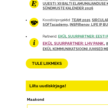
UUESTI: XII BALTI ELAMUMAJANDUSE
SÜNDMUSTE KALENDER 2026
Koostööprojektid:
TEAM 2025
,
SIRCULA
SOFTacademy
,
INSPIRenov
,
LIFE IP B
Partnerid:
EKÜL SUURPARTNER: EESTI 
,
EKÜL SUURPARTNER: LHV PANK
EKÜL KOMMUNIKATSIOONI JUHISED ME
TULE LIIKMEKS
Liitu uudiskirjaga!
Maakond